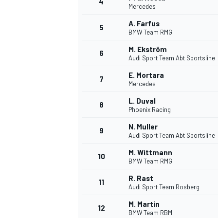
4
Mercedes
A. Farfus
5
BMW Team RMG
M. Ekström
6
Audi Sport Team Abt Sportsline
E. Mortara
7
Mercedes
L. Duval
8
Phoenix Racing
N. Muller
9
Audi Sport Team Abt Sportsline
M. Wittmann
10
BMW Team RMG
R. Rast
11
Audi Sport Team Rosberg
M. Martin
12
BMW Team RBM