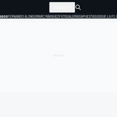
TODOS
ADOS
FERNANDO ALONSO
MARC MÁRQUEZ
FOTOGALERÍAS
APUESTAS
¡SIGUE LA F1,
P