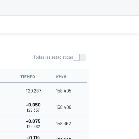
Todas las estadísticas
TIEMPO
KM/H
1'29.287
158.495
+0.050
158.406
1'29.337
+0.075
158.362
1'29.362
+0.114