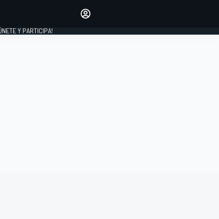
Haz que tu voz se escuche
comentando los artículos
 ÚNETE Y PARTICIPA!
INICIAR SESIÓN
EDICIÓN
ESPAÑA