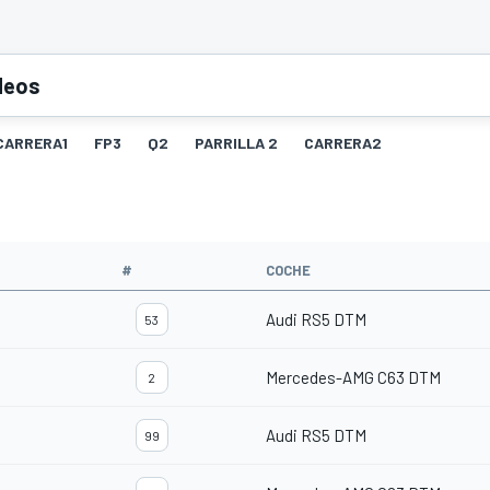
deos
CARRERA1
FP3
Q2
PARRILLA 2
CARRERA2
#
COCHE
Audi RS5 DTM
53
Mercedes-AMG C63 DTM
2
Audi RS5 DTM
99