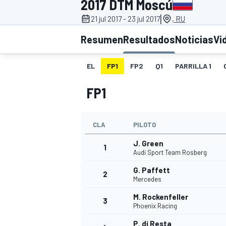
2017 DTM Moscú
|
21 jul 2017 - 23 jul 2017
, RU
INDYCAR
WRC
Resumen
Resultados
Noticias
Vi
EL
FP1
FP2
Q1
PARRILLA 1
FP1
CLA
PILOTO
J. Green
1
Audi Sport Team Rosberg
G. Paffett
2
WEC
FÓRMULA E
Mercedes
M. Rockenfeller
3
Phoenix Racing
P. di Resta