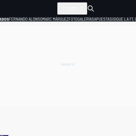
TODOS
ADOS
FERNANDO ALONSO
MARC MÁRQUEZ
FOTOGALERÍAS
APUESTAS
¡SIGUE LA F1,
P