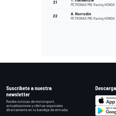
T. Mackenzie
21
PETRONAS MIE Racing HONDA
A. Norrodin
22
PETRONAS MIE Racing HONDA
MÁS CATEGORÍAS
Suscríbete a nuestra
Descarga
newsletter
Recibe noticias de motorsport,
actualizaciones y ofertas especiales
directamente en tu bandeja de entrada.