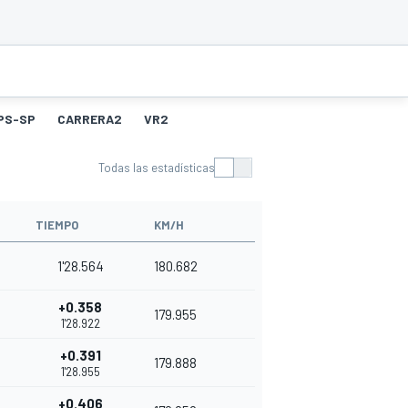
PS-SP
CARRERA2
VR2
Todas las estadísticas
TIEMPO
KM/H
1'28.564
180.682
+0.358
179.955
1'28.922
+0.391
179.888
1'28.955
+0.406