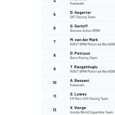
4
Kawasaki
D. Aegerter
5
GRT Racing Team
G. Gerloff
6
Bonovo Action BMW
M. van der Mark
7
ROKiT BMW Motorrad WorldSB
D. Petrucci
8
Barni Racing Team
T. Razgatlioglu
9
ROKiT BMW Motorrad WorldSB
A. Bassani
10
Kawasaki
S. Lowes
11
Elf Marc VDS Racing Team
X. Vierge
12
Honda World Superbike Team