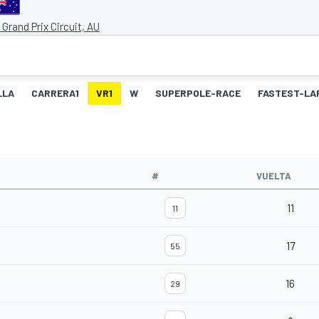
d Grand Prix Circuit, AU
LLA
CARRERA1
VR1
W
SUPERPOLE-RACE
FASTEST-LA
#
VUELTA
11
11
17
55
16
29