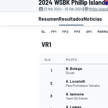
2024 WSBK Phillip Island
|
23 feb 2024 - 25 feb 2024
Phillip Islan
INDYCAR
WRC
Resumen
Resultados
Noticias
EL
FP1
FP2
FP3
SP1
PARRI
VR1
CLA
PILOTO
N. Bulega
1
Ducati
A. Locatelli
2
WEC
FÓRMULA E
Pata Prometeon Yamaha
A. Iannone
3
Team GO Eleven
A. Lowes