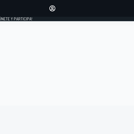
Haz que tu voz se escuche
comentando los artículos
 ÚNETE Y PARTICIPA!
INICIAR SESIÓN
EDICIÓN
ESPAÑA