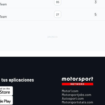
3
95
 Team
5
27
 Team
 tus aplicaciones
Motor1.com
Motorsportjobs.com
Autosport.com
Motorsportstats.com