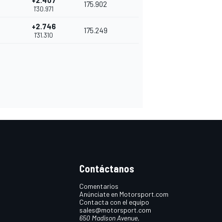
+2.407
175.902
1'30.971
+2.746
175.249
1'31.310
Contáctanos
Comentarios
Anúnciate en Motorsport.com
Contacta con el equipo
sales@motorsport.com
650 Madison Avenue,