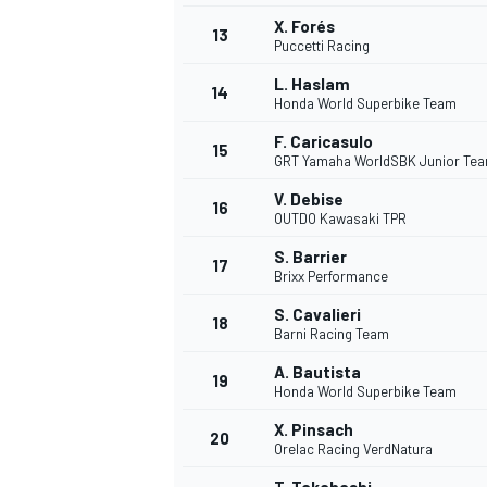
X. Forés
13
Puccetti Racing
L. Haslam
14
Honda World Superbike Team
F. Caricasulo
15
GRT Yamaha WorldSBK Junior Te
V. Debise
16
OUTDO Kawasaki TPR
S. Barrier
17
Brixx Performance
S. Cavalieri
18
Barni Racing Team
A. Bautista
19
Honda World Superbike Team
X. Pinsach
20
Orelac Racing VerdNatura