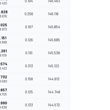
0.194
146.463
48.420
.828
0.256
146.118
48.676
.025
0.197
145.854
48.873
.151
0.126
145.685
48.999
.261
0.110
145.538
49.109
.574
0.313
145.122
49.422
.732
0.158
144.913
49.580
.857
0.125
144.748
49.705
.990
0.133
144.572
49.838