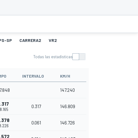
PS-SP
CARRERA2
VR2
Todas las estadísticas
MPO
INTERVALO
KM/H
47.848
147.240
.317
0.317
146.809
48.165
.378
0.061
146.726
48.226
.572