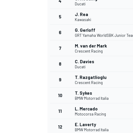
4
Ducati
J. Rea
5
Kawasaki
G. Gerloff
6
GRT Yamaha WorldSBK Junior Te
M. van der Mark
7
Crescent Racing
C. Davies
8
Ducati
T. Razgatlioglu
9
Crescent Racing
T. Sykes
10
BMW Motorrad Italia
L. Mercado
11
Motocorsa Racing
E. Laverty
12
BMW Motorrad Italia