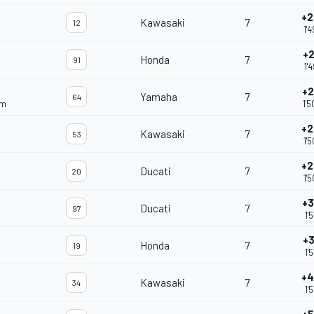
+2
Kawasaki
7
12
1'
+2
Honda
7
91
1'
+2
Yamaha
7
64
am
1'
+2
Kawasaki
7
53
1'
+2
Ducati
7
20
1'
+3
Ducati
7
97
1'
+3
Honda
7
19
1'
+4
Kawasaki
7
34
1'