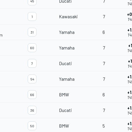
Ducati
7
45
1'
+0
Kawasaki
7
1
1'
+1
Yamaha
6
31
am
1'
+1
Yamaha
7
60
1'
+1
Ducati
7
7
1'
+1
Yamaha
7
54
1'
+1
BMW
6
66
1'
+1
Ducati
7
36
1'
+1
BMW
5
50
1'