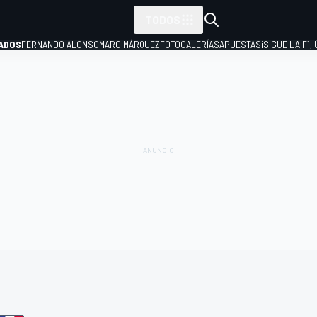
TODOS
ADOS
FERNANDO ALONSO
MARC MÁRQUEZ
FOTOGALERÍAS
APUESTAS
¡SIGUE LA F1,
P