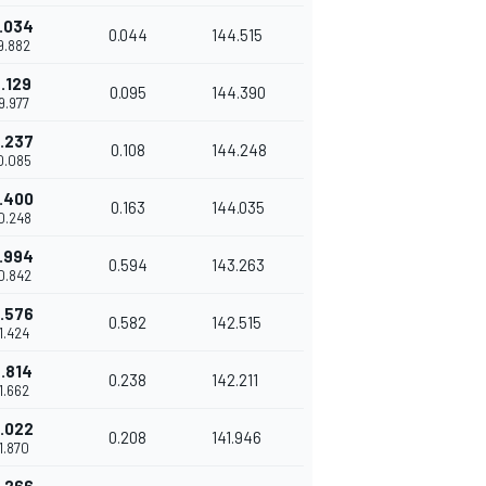
.034
0.044
144.515
49.882
.129
0.095
144.390
49.977
.237
0.108
144.248
50.085
.400
0.163
144.035
50.248
.994
0.594
143.263
50.842
.576
0.582
142.515
51.424
.814
0.238
142.211
51.662
.022
0.208
141.946
51.870