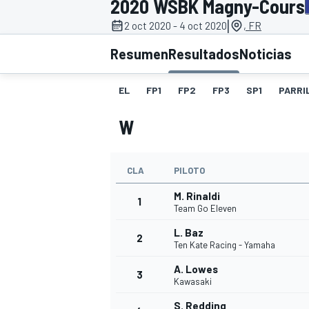
2020 WSBK Magny-Cours
|
2 oct 2020 - 4 oct 2020
, FR
INDYCAR
WRC
Resumen
Resultados
Noticias
EL
FP1
FP2
FP3
SP1
PARRI
W
CLA
PILOTO
M. Rinaldi
1
Team Go Eleven
L. Baz
2
WEC
FÓRMULA E
Ten Kate Racing - Yamaha
A. Lowes
3
Kawasaki
S. Redding