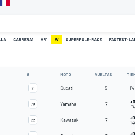
LLA
CARRERA1
VR1
W
SUPERPOLE-RACE
FASTEST-LA
#
MOTO
VUELTAS
TIE
Ducati
5
1'
21
+0
Yamaha
7
76
1'
+0
Kawasaki
7
22
1'
+0