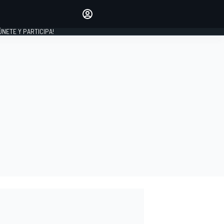
Haz que tu voz se escuche
comentando los artículos
 ÚNETE Y PARTICIPA!
INICIAR SESIÓN
EDICIÓN
ESPAÑA