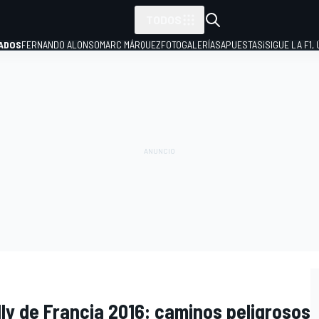
TODOS
ADOS
FERNANDO ALONSO
MARC MÁRQUEZ
FOTOGALERÍAS
APUESTAS
¡SIGUE LA F1,
P
ly de Francia 2016: caminos peligrosos