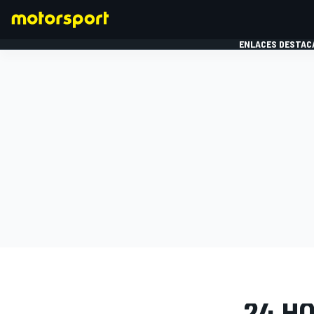
ENLACES DESTAC
FÓRMULA 1
MOTOG
GALERÍAS D
24 HO