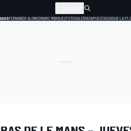
TODOS
ADOS
FERNANDO ALONSO
MARC MÁRQUEZ
FOTOGALERÍAS
APUESTAS
¡SIGUE LA F1,
P
E FOTOS
WEC
24 Horas de Le Mans
RAS DE LE MANS – JUEVE