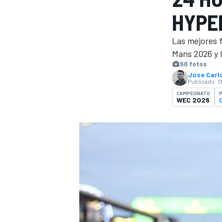
HYPE
INDYCAR
WRC
Las mejores f
Mans 2026 y l
50 fotos
Jose Carlo
Publicado:
1
CAMPEONATO
P
WEC 2026
WEC
FÓRMULA E