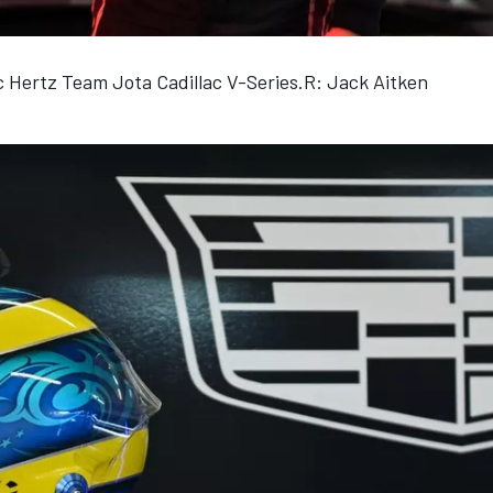
c Hertz Team Jota Cadillac V-Series.R: Jack Aitken