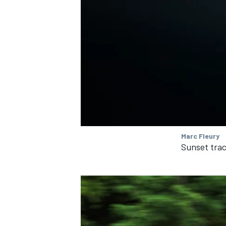
Marc Fleury
Sunset trac