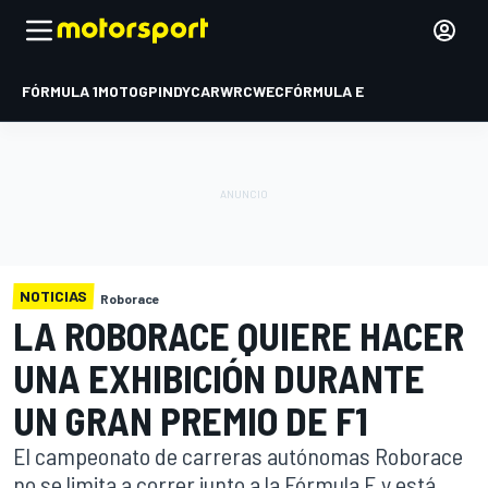
FÓRMULA 1
MOTOGP
INDYCAR
WRC
WEC
FÓRMULA E
NOTICIAS
Roborace
LA ROBORACE QUIERE HACER
UNA EXHIBICIÓN DURANTE
UN GRAN PREMIO DE F1
El campeonato de carreras autónomas Roborace
no se limita a correr junto a la Fórmula E y está