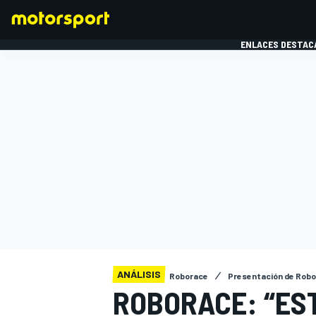
ENLACES DESTAC
FÓRMULA 1
MOTOG
ANÁLISIS
Roborace
Presentación de Rob
ROBORACE: “ES