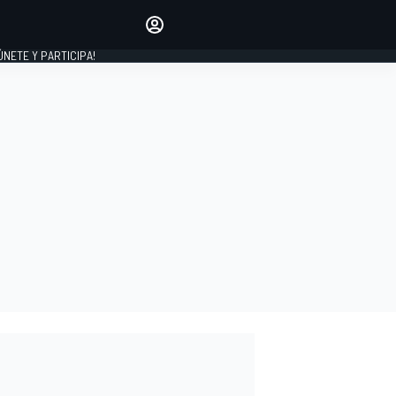
Haz que tu voz se escuche
comentando los artículos
 ÚNETE Y PARTICIPA!
INICIAR SESIÓN
EDICIÓN
ESPAÑA