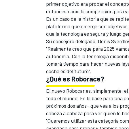
primer objetivo era probar el concept
entonces nació la competición para ve
Es un caso de la historia que se repi
plataforma que emerge con objetivos 
que la tecnología es segura y luego g
Su consejero delegado, Denis Sverdlo
"Realmente creo que para 2025 vamo
autonomía. Con la tecnología disponib
tomará tiempo para hacer nuevas leyes
coche es del futuro".
MÁS CATEGORÍAS
¿Qué es Roborace?
El nuevo Robocar es, simplemente, el 
todo el mundo. Es la base para una c
próximos dos años– que vea a los pro
cabeza a cabeza para ver quién lo ha
"Queremos utilizar esta categoría co
avanzada para probar y también apren