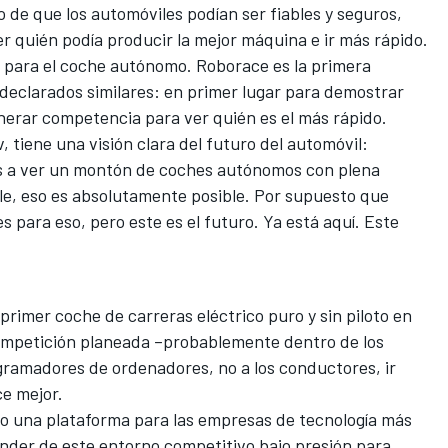
o de que los automóviles podían ser fiables y seguros,
r quién podía producir la mejor máquina e ir más rápido.
te para el coche autónomo. Roborace es la primera
declarados similares: en primer lugar para demostrar
enerar competencia para ver quién es el más rápido.
v, tiene
una visión clara del futuro del automóvil
:
s a ver un montón de coches autónomos con plena
le, eso es absolutamente posible. Por supuesto que
 para eso, pero este es el futuro. Ya está aquí. Este
primer coche de carreras eléctrico puro y sin piloto en
ompetición planeada –probablemente dentro de los
gramadores de ordenadores, no a los conductores, ir
ce mejor.
mo una plataforma para las empresas de tecnología más
der de este entorno competitivo bajo presión para