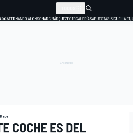
TODOS
ADOS
FERNANDO ALONSO
MARC MÁRQUEZ
FOTOGALERÍAS
APUESTAS
¡SIGUE LA F1,
P
oRace
TE COCHE ES DEL