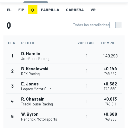
EL
FIP
Q
PARRILLA
CARRERA
VR
Q
Todas las estadísticas
CLA
PILOTO
VUELTAS
TIEMPO
D. Hamlin
1
1
1'49.298
Joe Gibbs Racing
B. Keselowski
+0.144
2
1
RFK Racing
1'49.442
E. Jones
+0.582
3
1
Legacy Motor Club
1'49.880
R. Chastain
+0.613
4
1
TrackHouse Racing
1'49.911
W. Byron
+0.688
5
1
Hendrick Motorsports
1'49.986