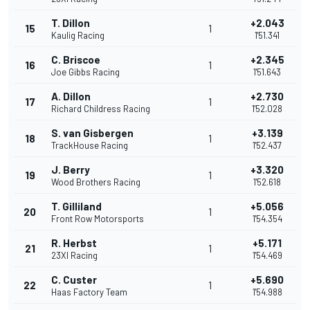
T. Dillon
+2.043
15
1
Kaulig Racing
1'51.341
C. Briscoe
+2.345
16
1
Joe Gibbs Racing
1'51.643
A. Dillon
+2.730
17
1
Richard Childress Racing
1'52.028
S. van Gisbergen
+3.139
18
1
TrackHouse Racing
1'52.437
J. Berry
+3.320
19
1
Wood Brothers Racing
1'52.618
T. Gilliland
+5.056
20
1
Front Row Motorsports
1'54.354
R. Herbst
+5.171
21
1
23XI Racing
1'54.469
C. Custer
+5.690
22
1
Haas Factory Team
1'54.988