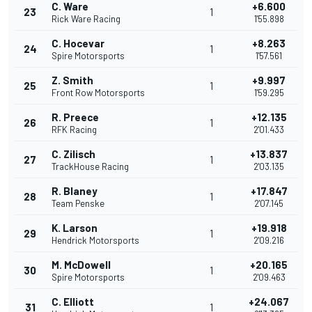
C. Ware
+6.600
23
1
Rick Ware Racing
1'55.898
C. Hocevar
+8.263
24
1
Spire Motorsports
1'57.561
Z. Smith
+9.997
25
1
Front Row Motorsports
1'59.295
R. Preece
+12.135
26
1
RFK Racing
2'01.433
C. Zilisch
+13.837
27
1
TrackHouse Racing
2'03.135
R. Blaney
+17.847
28
1
Team Penske
2'07.145
K. Larson
+19.918
29
1
Hendrick Motorsports
2'09.216
M. McDowell
+20.165
30
1
Spire Motorsports
2'09.463
C. Elliott
+24.067
31
1