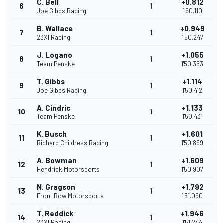
C. Bell
+0.812
6
1
Joe Gibbs Racing
1'50.110
B. Wallace
+0.949
7
1
23XI Racing
1'50.247
J. Logano
+1.055
8
1
Team Penske
1'50.353
T. Gibbs
+1.114
9
1
Joe Gibbs Racing
1'50.412
A. Cindric
+1.133
10
1
Team Penske
1'50.431
K. Busch
+1.601
11
1
Richard Childress Racing
1'50.899
A. Bowman
+1.609
12
1
Hendrick Motorsports
1'50.907
N. Gragson
+1.792
13
1
Front Row Motorsports
1'51.090
T. Reddick
+1.946
14
1
23XI Racing
1'51.244