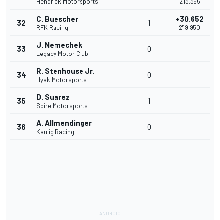
Hendrick Motorsports
2'13.365
C. Buescher
+30.652
32
1
RFK Racing
2'19.950
J. Nemechek
33
0
Legacy Motor Club
R. Stenhouse Jr.
34
0
Hyak Motorsports
D. Suarez
35
1
Spire Motorsports
A. Allmendinger
36
0
Kaulig Racing