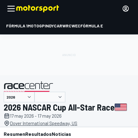
FÓRMULA 1
MOTOGP
INDYCAR
WRC
WEC
FÓRMULA E
presentado por
2026 NASCAR Cup All-Star Race
17 may 2026 - 17 may 2026
Dover International Speedway, US
Resumen
Resultados
Noticias