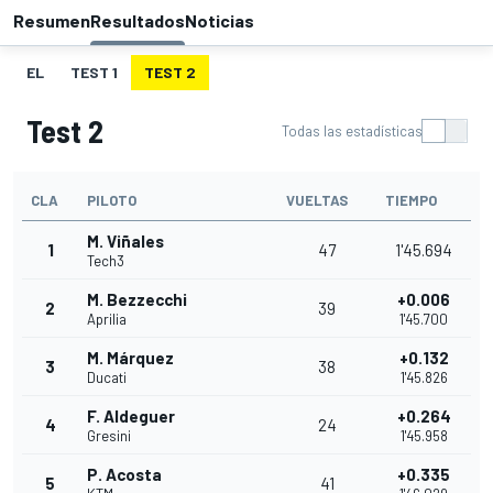
Resumen
Resultados
Noticias
EL
TEST 1
TEST 2
Test 2
Todas las estadísticas
CLA
PILOTO
VUELTAS
TIEMPO
M. Viñales
1
47
1'45.694
Tech3
M. Bezzecchi
+0.006
2
39
Aprilia
1'45.700
M. Márquez
+0.132
3
38
Ducati
1'45.826
F. Aldeguer
+0.264
4
24
Gresini
1'45.958
P. Acosta
+0.335
5
41