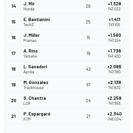
J. Mir
+1.328
14
29
Honda
1'47.022
E. Bastianini
+1.411
15
25
Tech3
1'47.105
J. Miller
+1.560
16
15
Pramac
1'47.254
A. Rins
+1.736
17
19
Yamaha
1'47.430
L. Savadori
+2.086
18
42
Aprilia
1'47.780
M. González
+2.138
19
61
Trackhouse
1'47.832
S. Chantra
+2.259
20
24
LCR
1'47.953
P. Espargaró
+2.340
21
21
KTM
1'48.034