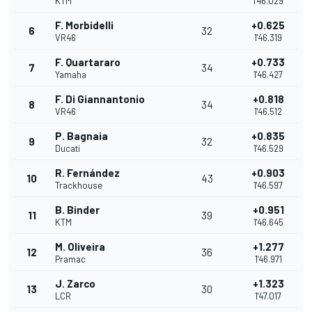
KTM
1'46.029
F. Morbidelli
+0.625
6
32
VR46
1'46.319
F. Quartararo
+0.733
7
34
Yamaha
1'46.427
F. Di Giannantonio
+0.818
8
34
VR46
1'46.512
P. Bagnaia
+0.835
9
32
Ducati
1'46.529
R. Fernández
+0.903
10
43
Trackhouse
1'46.597
B. Binder
+0.951
11
39
KTM
1'46.645
M. Oliveira
+1.277
12
36
Pramac
1'46.971
J. Zarco
+1.323
13
30
LCR
1'47.017