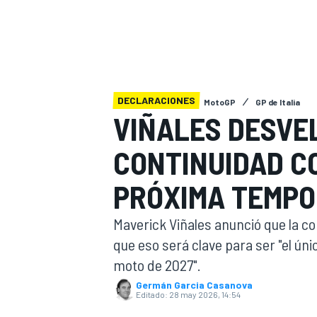
INDYCAR
WRC
DECLARACIONES
MotoGP
GP de Italia
VIÑALES DESVEL
CONTINUIDAD C
PRÓXIMA TEMP
Maverick Viñales anunció que la 
que eso será clave para ser "el ún
WEC
FÓRMULA E
moto de 2027".
Germán Garcia Casanova
Editado:
28 may 2026, 14:54