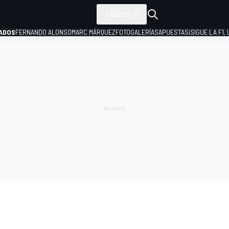
TODOS
ADOS
FERNANDO ALONSO
MARC MÁRQUEZ
FOTOGALERÍAS
APUESTAS
¡SIGUE LA F1,
P