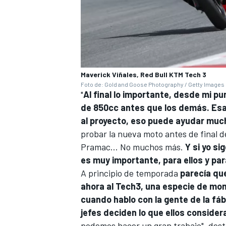
Maverick Viñales, Red Bull KTM Tech 3
Foto de: Gold and Goose Photography / Getty Images
"
Al final lo importante, desde mi p
de 850cc antes que los demás. Esa
al proyecto, eso puede ayudar muc
probar la nueva moto antes de final 
Pramac
… No muchos más.
Y si yo si
es muy importante, para ellos y par
A principio de temporada
parecía que 
ahora al
Tech3
, una especie de mon
cuando hablo con la gente de la fábr
jefes deciden lo que ellos consider
podemos hacer un gran trabajo", dest