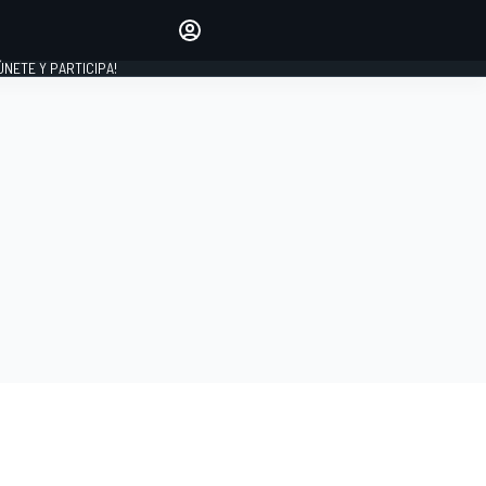
Haz que tu voz se escuche
comentando los artículos
 ÚNETE Y PARTICIPA!
INICIAR SESIÓN
EDICIÓN
ESPAÑA