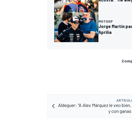
MOTOGP
Jorge Martín pau
Aprilia
Compa
ARTÍCUL
Aldeguer: "A Alex Márquez le veo bien
y con ganas 