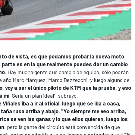
unto de vista, es que podamos probar la nueva moto
 parte es en la que realmente puedes dar un cambio
ho
. Hay mucha gente que cambia de equipo, solo podrán
de año
Marc Márquez
,
Marco Bezzecchi
, y luego alguno de
go, voy a ser el único piloto de KTM que la pruebe, y eso
a mí
. Sería un plan ideal", subrayó.
Viñales iba a ir al oficial, luego que se iba a casa,
taña rusa arriba y abajo. "Yo siempre me veo arriba,
ica se ven las ganas y lo que ellos quieren, luego los
an
, pero la gente del circuito está convencida de que
acó, antes de admitir que ha llegado a entender que KTM