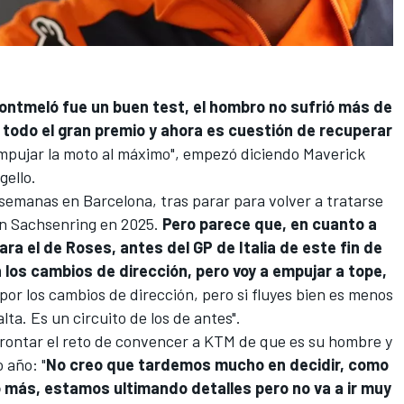
Montmeló fue un buen test, el hombro no sufrió más de
 todo el gran premio y ahora es cuestión de recuperar
mpujar la moto al máximo", empezó diciendo
Maverick
gello.
s semanas en Barcelona, tras parar para volver a tratarse
en Sachsenring en 2025.
Pero parece que, en cuanto a
para el de Roses, antes del GP de Italia de este fin de
os cambios de dirección, pero voy a empujar a tope,
por los cambios de dirección, pero si fluyes bien es menos
lta. Es un circuito de los de antes".
rontar el reto de convencer a
KTM
de que es su hombre y
 año: "
No creo que tardemos mucho en decidir, como
o más, estamos ultimando detalles pero no va a ir muy