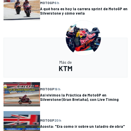
MOTOGP
6 h
A qué hora es hoy la carrera sprint de MotoGP en
Silverstone y cómo verla
Más de
KTM
MOTOGP
19 h
Así vivimos la Práctica de MotoGP en
Silverstone (Gran Bretaña), con Live Timing
MOTOGP
20 h
Acosta: "Era como ir sobre un taladro de obra"