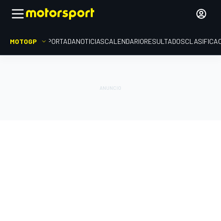
MOTOGP
PORTADA
NOTICIAS
CALENDARIO
RESULTADOS
CLASIFICA