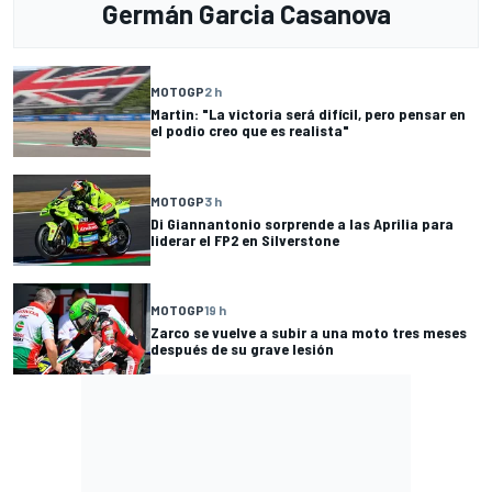
Germán Garcia Casanova
MOTOGP
2 h
Martin: "La victoria será difícil, pero pensar en
el podio creo que es realista"
MOTOGP
3 h
Di Giannantonio sorprende a las Aprilia para
liderar el FP2 en Silverstone
MOTOGP
19 h
Zarco se vuelve a subir a una moto tres meses
después de su grave lesión