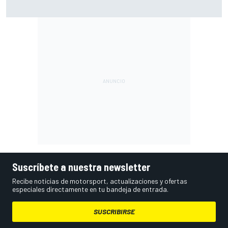
MotoGP en DIRECTO: sigue la carrera sprint en Silverstone
con Live Timing
Suscríbete a nuestra newsletter
Recibe noticias de motorsport, actualizaciones y ofertas
especiales directamente en tu bandeja de entrada.
SUSCRIBIRSE