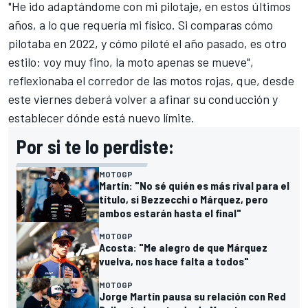
"He ido adaptándome con mi pilotaje, en estos últimos
años, a lo que requería mi físico. Si comparas cómo
pilotaba en 2022, y cómo piloté el año pasado, es otro
estilo: voy muy fino, la moto apenas se mueve",
reflexionaba el corredor de las motos rojas, que, desde
este viernes deberá volver a afinar su conducción y
establecer dónde está nuevo límite.
Por si te lo perdiste:
MOTOGP
Martín: "No sé quién es más rival para el
título, si Bezzecchi o Márquez, pero
ambos estarán hasta el final"
MOTOGP
Acosta: "Me alegro de que Márquez
vuelva, nos hace falta a todos"
MOTOGP
Jorge Martín pausa su relación con Red