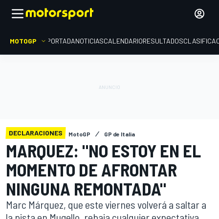
MOTOGP
PORTADA
NOTICIAS
CALENDARIO
RESULTADOS
CLASIFICA
DECLARACIONES
MotoGP
GP de Italia
MARQUEZ: "NO ESTOY EN EL
MOMENTO DE AFRONTAR
NINGUNA REMONTADA"
Marc Márquez, que este viernes volverá a saltar a
la pista en Mugello, rebaja cualquier expectativa