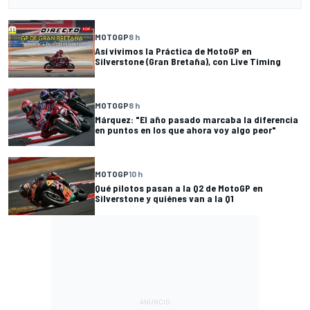
MOTOGP
8 h
Así vivimos la Práctica de MotoGP en
Silverstone (Gran Bretaña), con Live Timing
MOTOGP
8 h
Márquez: "El año pasado marcaba la diferencia
en puntos en los que ahora voy algo peor"
MOTOGP
10 h
Qué pilotos pasan a la Q2 de MotoGP en
Silverstone y quiénes van a la Q1