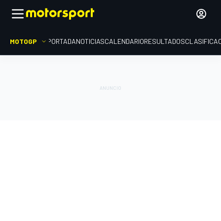
MOTOGP
PORTADA
NOTICIAS
CALENDARIO
RESULTADOS
CLASIFICA