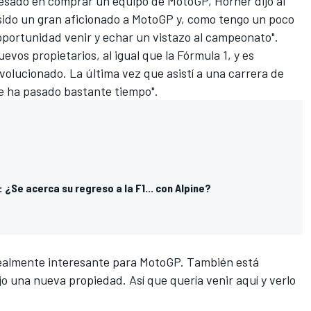
resado en comprar un equipo de MotoGP, Horner dijo al
sido un gran aficionado a MotoGP y, como tengo un poco
portunidad venir y echar un vistazo al campeonato".
vos propietarios, al igual que la Fórmula 1, y es
volucionado. La última vez que asistí a una carrera de
ue ha pasado bastante tiempo".
: ¿Se acerca su regreso a la F1... con Alpine?
ealmente interesante para MotoGP. También está
 una nueva propiedad. Así que quería venir aquí y verlo