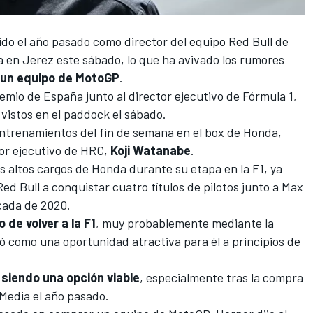
ido el año pasado como director del equipo
Red Bull
de
a en Jerez este sábado, lo que ha avivado los rumores
r un equipo de MotoGP
.
emio de España junto al director ejecutivo de
Fórmula 1
,
 vistos en el paddock el sábado.
 entrenamientos del fin de semana en el box de
Honda
,
tor ejecutivo de HRC,
Koji Watanabe
.
os altos cargos de Honda durante su etapa en la F1, ya
ed Bull a conquistar cuatro títulos de pilotos junto a
Max
cada de 2020.
 de volver a la F1
, muy probablemente mediante la
ló como una oportunidad atractiva para él a principios de
siendo una opción viable
, especialmente tras la compra
 Media el año pasado.