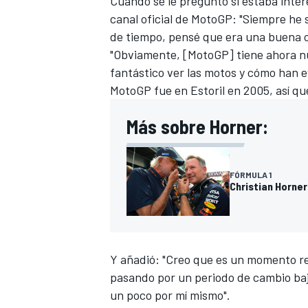
Cuando se le preguntó si estaba inte
canal oficial de
MotoGP
: "Siempre he 
de tiempo, pensé que era una buena o
"Obviamente, [MotoGP] tiene ahora nue
fantástico ver las motos y cómo han e
MotoGP fue en Estoril en 2005, así q
Más sobre Horner:
FÓRMULA 1
MÁS CATEGORÍAS
Christian Horner
Y añadió: "Creo que es un momento r
pasando por un periodo de cambio bajo
un poco por mí mismo".