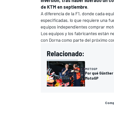
inversión, tras haber liderado un c
de KTM
en septiembre
.
A diferencia de la F1, donde cada equ
especificadas, lo que requiere una fu
equipos independientes comprar motos
Los equipos y los fabricantes están 
con Dorna como parte del próximo con
Relacionado:
MOTOGP
Por qué Günther
MotoGP
Compa