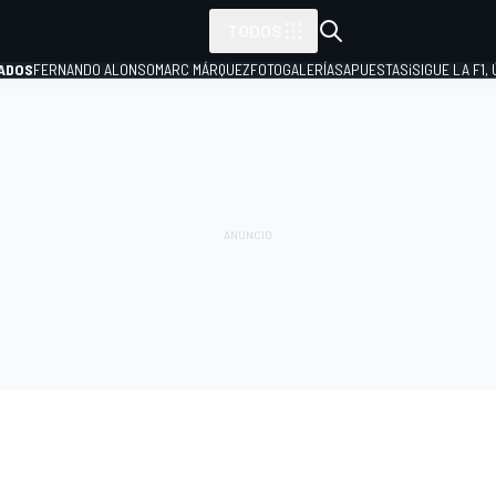
TODOS
ADOS
FERNANDO ALONSO
MARC MÁRQUEZ
FOTOGALERÍAS
APUESTAS
¡SIGUE LA F1,
P