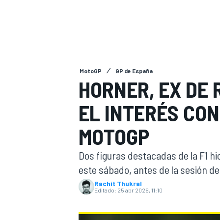
INDYCAR
WRC
MotoGP
GP de España
HORNER, EX DE 
EL INTERÉS CON
MOTOGP
Dos figuras destacadas de la F1 h
este sábado, antes de la sesión de 
WEC
FÓRMULA E
Rachit Thukral
Editado:
25 abr 2026, 11:10