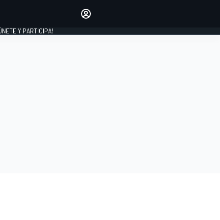
Haz que tu voz se escuche
comentando los artículos
 ÚNETE Y PARTICIPA!
INICIAR SESIÓN
EDICIÓN
ESPAÑA