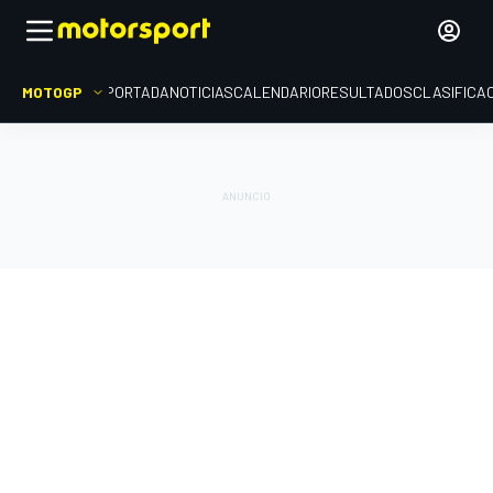
MOTOGP
PORTADA
NOTICIAS
CALENDARIO
RESULTADOS
CLASIFICA