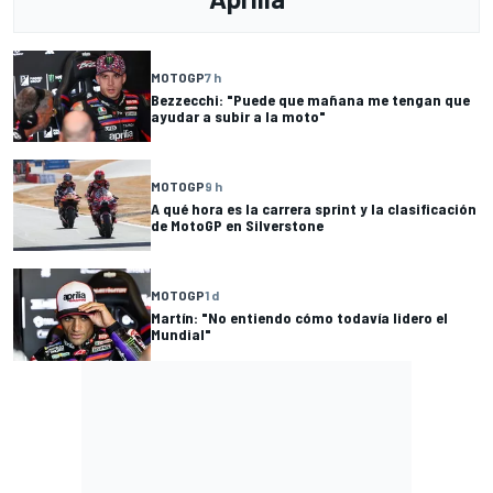
MOTOGP
7 h
Bezzecchi: "Puede que mañana me tengan que
ayudar a subir a la moto"
MOTOGP
9 h
A qué hora es la carrera sprint y la clasificación
de MotoGP en Silverstone
MOTOGP
1 d
Martín: "No entiendo cómo todavía lidero el
Mundial"