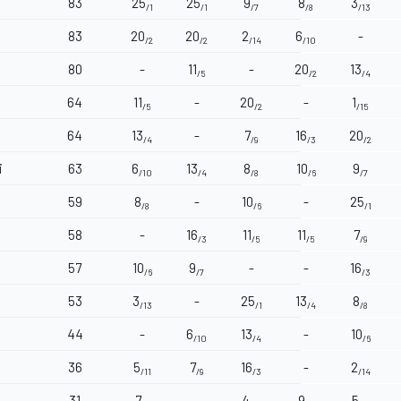
83
25
25
9
8
3
/1
/1
/7
/8
/13
83
20
20
2
6
-
/2
/2
/14
/10
80
-
11
-
20
13
/5
/2
/4
64
11
-
20
-
1
/5
/2
/15
64
13
-
7
16
20
/4
/9
/3
/2
i
63
6
13
8
10
9
/10
/4
/8
/6
/7
59
8
-
10
-
25
/8
/6
/1
58
-
16
11
11
7
/3
/5
/5
/9
57
10
9
-
-
16
/6
/7
/3
53
3
-
25
13
8
/13
/1
/4
/8
44
-
6
13
-
10
/10
/4
/6
36
5
7
16
-
2
/11
/9
/3
/14
31
7
-
4
9
5