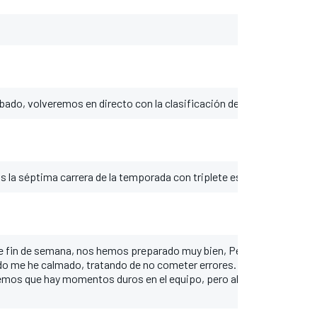
bado, volveremos en directo con la clasificación del Gran Premio de 
a séptima carrera de la temporada con triplete español en el podi
ste fin de semana, nos hemos preparado muy bien, Pecco ha ido muy rá
o me he calmado, tratando de no cometer errores. La mentalidad ha 
os que hay momentos duros en el equipo, pero ahora hay que traba