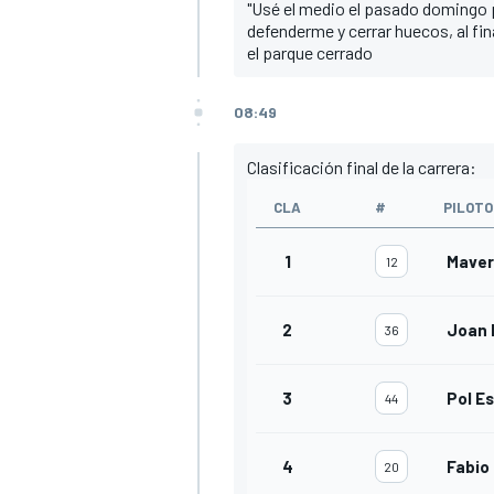
"Usé el medio el pasado domingo p
defenderme y cerrar huecos, al fin
el parque cerrado
08:49
Clasificación final de la carrera:
CLA
#
PILOTO
1
Maver
12
2
Joan 
36
3
Pol E
44
4
Fabio
20