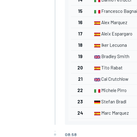
15
Francesco Bagna
16
Alex Marquez
17
Aleix Espargaro
18
Iker Lecuona
19
Bradley Smith
20
Tito Rabat
21
Cal Crutchlow
MÁS CATEGORÍAS
22
Michele Pirro
23
Stefan Bradl
24
Marc Marquez
08:58