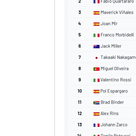
2
Fabio Quartararo
3
Maverick Viñales
4
Joan Mir
5
Franco Morbidelli
6
Jack Miller
7
Takaaki Nakagam
8
Miguel Oliveira
9
Valentino Rossi
10
Pol Espargaro
11
Brad Binder
12
Alex Rins
13
Johann Zarco
14
Danilo Petrucci