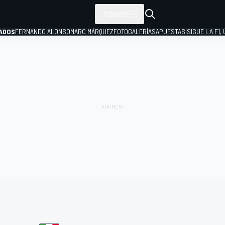
TODOS
ADOS
FERNANDO ALONSO
MARC MÁRQUEZ
FOTOGALERÍAS
APUESTAS
¡SIGUE LA F1,
P