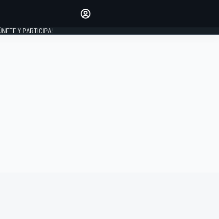
Haz que tu voz se escuche
comentando los artículos
 ÚNETE Y PARTICIPA!
INICIAR SESIÓN
EDICIÓN
ESPAÑA