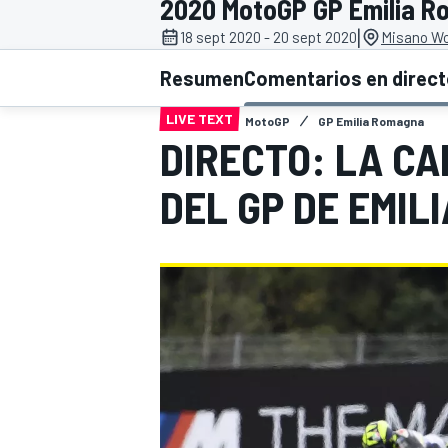
2020 MotoGP GP Emilia 
|
18 sept 2020 - 20 sept 2020
Misano Wor
INDYCAR
WRC
Resumen
Comentarios en direc
LIVE TEXT
MotoGP
GP Emilia Romagna
DIRECTO: LA C
DEL GP DE EMIL
WEC
FÓRMULA E