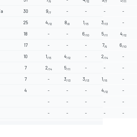
/9
/12
/7
/11
ia
30
9
-
-
-
-
/7
25
4
8
1
3
-
/12
/8
/15
/13
18
-
-
6
5
4
/10
/11
/12
17
-
-
-
7
6
/9
/10
10
1
4
-
2
-
/15
/12
/14
7
2
5
-
-
-
/14
/11
7
-
3
3
1
-
/13
/13
/15
4
-
-
-
4
-
/12
-
-
-
-
-
-
-
-
-
-