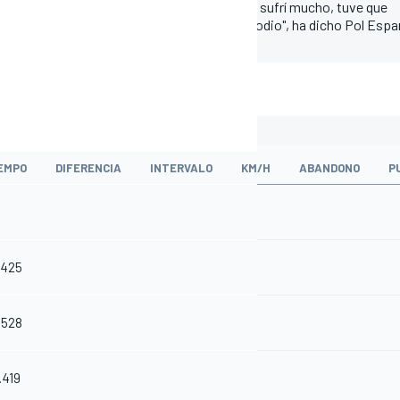
l blando, pero al final cayó mucho la goma y sufrí mucho, tuve que
a vez ha tenido premio entrar tan cerca del podio", ha dicho Pol Espa
EMPO
DIFERENCIA
INTERVALO
KM/H
ABANDONO
P
.425
.528
.419