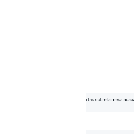
que cuando lo das todo y pones todas tus cartas sobre la mesa acab
, un gran podio", ha dicho Mir