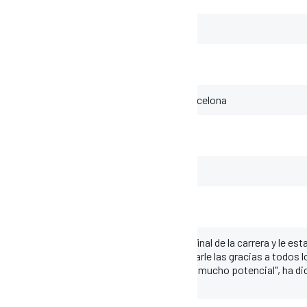
Catalunya que se celebra en el Circuit de Barcelona
o
pido, he intentado guardar gomas para el final de la carrera y le est
sido mejor que la semana pasada, quiero darle las gracias a todos l
jar y presionar al máximo porque tenemos mucho potencial", ha di