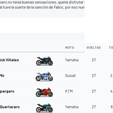
ero no tenía buenas sensaciones, quería disfrutar y por eso monté e
al tuve la suerte de la sanción de Fabio, por eso nunca me rindo, est
MOTO
VUELTAS
TI
ick Viñales
Yamaha
27
Mir
Suzuki
27
2
spargaro
KTM
27
4
 Quartararo
Yamaha
27
6