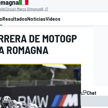
Romagna
ld Circuit Marco Simoncelli, IT
to
Resultados
Noticias
Videos
ARRERA DE MOTOGP
IA ROMAGNA
Chat