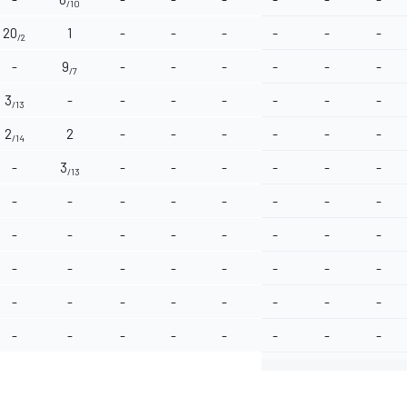
/10
20
1
-
-
-
-
-
-
/2
-
9
-
-
-
-
-
-
/7
3
-
-
-
-
-
-
-
/13
2
2
-
-
-
-
-
-
/14
-
3
-
-
-
-
-
-
/13
-
-
-
-
-
-
-
-
-
-
-
-
-
-
-
-
-
-
-
-
-
-
-
-
-
-
-
-
-
-
-
-
-
-
-
-
-
-
-
-