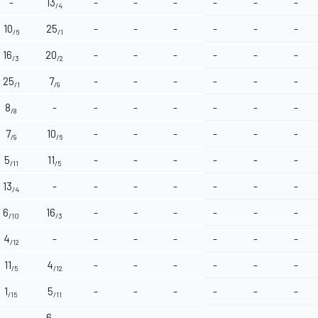
-
13
-
-
-
-
-
-
/4
10
25
-
-
-
-
-
-
/6
/1
16
20
-
-
-
-
-
-
/3
/2
25
7
-
-
-
-
-
-
/1
/9
8
-
-
-
-
-
-
-
/8
7
10
-
-
-
-
-
-
/9
/6
5
11
-
-
-
-
-
-
/11
/5
13
-
-
-
-
-
-
-
/4
6
16
-
-
-
-
-
-
/10
/3
4
-
-
-
-
-
-
-
/12
11
4
-
-
-
-
-
-
/5
/12
1
5
-
-
-
-
-
-
/15
/11
-
6
-
-
-
-
-
-