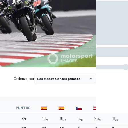
Ordenar por
PUNTOS
84
16
10
5
25
11
/3
/6
/11
/1
/5