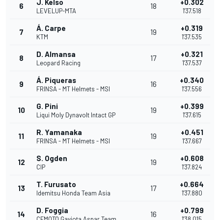
J. Kelso
+0.302
6
18
LEVELUP-MTA
1'37.518
Á. Carpe
+0.319
7
19
KTM
1'37.535
D. Almansa
+0.321
8
17
Leopard Racing
1'37.537
Á. Piqueras
+0.340
9
16
FRINSA - MT Helmets - MSI
1'37.556
G. Pini
+0.399
10
19
Liqui Moly Dynavolt Intact GP
1'37.615
R. Yamanaka
+0.451
11
19
FRINSA - MT Helmets - MSI
1'37.667
S. Ogden
+0.608
12
19
CIP
1'37.824
T. Furusato
+0.664
13
17
Idemitsu Honda Team Asia
1'37.880
D. Foggia
+0.799
14
16
CFMOTO Gaviota Aspar Team
1'38.015