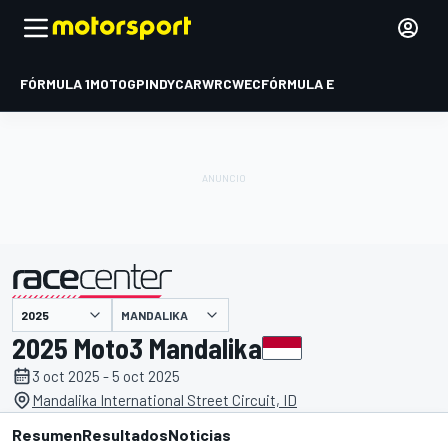
FÓRMULA 1
MOTOGP
INDYCAR
WRC
WEC
FÓRMULA E
MANDALIKA
presentado por
2025 Moto3 Mandalika
3 oct 2025 - 5 oct 2025
Mandalika International Street Circuit, ID
Resumen
Resultados
Noticias