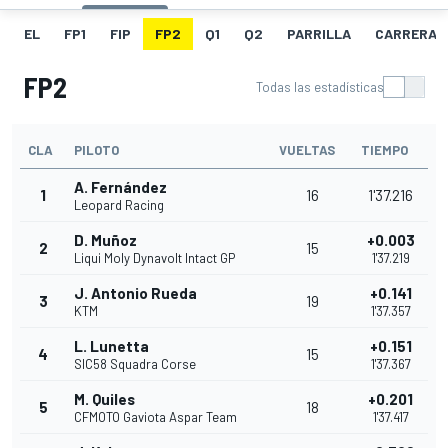
EL
FP1
FIP
FP2
Q1
Q2
PARRILLA
CARRERA
FP2
Todas las estadísticas
CLA
PILOTO
VUELTAS
TIEMPO
A. Fernández
1
16
1'37.216
Leopard Racing
D. Muñoz
+0.003
2
15
Liqui Moly Dynavolt Intact GP
1'37.219
J. Antonio Rueda
+0.141
3
19
KTM
1'37.357
L. Lunetta
+0.151
4
15
SIC58 Squadra Corse
1'37.367
M. Quiles
+0.201
5
18
CFMOTO Gaviota Aspar Team
1'37.417