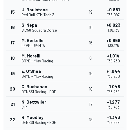
J. Roulstone
+0.881
15
19
Red Bull KTM Tech 3
1'38.097
S. Nepa
+0.923
16
16
SIC58 Squadra Corse
1'38.139
M. Bertelle
+0.959
17
16
LEVELUP-MTA
1'38.175
M. Morelli
+1.014
18
6
GRYD - Mlav Racing
1'38.230
E. O'Shea
+1.044
19
15
GRYD - Mlav Racing
1'38.260
C. Buchanan
+1.048
20
18
DENSSI Racing - BOE
1'38.264
N. Dettwiler
+1.277
21
17
CIP
1'38.493
R. Moodley
+1.343
22
18
DENSSI Racing - BOE
1'38.559