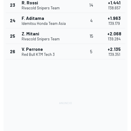
R. Rossi
+1.441
23
14
Rivacold Snipers Team
1'38.657
F. Aditama
+1.963
24
4
Idemitsu Honda Team Asia
1'39.179
Z. Mitani
+2.068
25
15
Rivacold Snipers Team
1'39.284
V. Perrone
+2.135
26
5
Red Bull KTM Tech 3
1'39.351