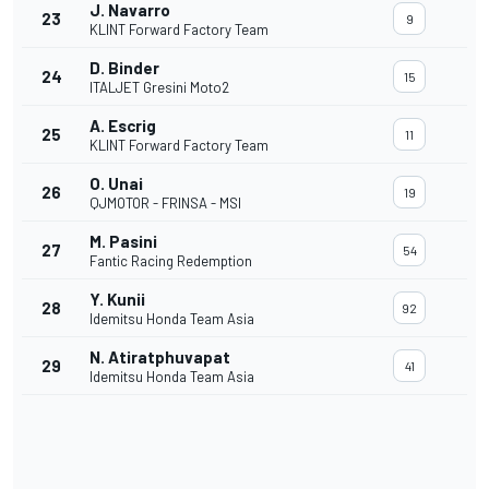
J. Navarro
23
9
KLINT Forward Factory Team
D. Binder
24
15
ITALJET Gresini Moto2
A. Escrig
25
11
KLINT Forward Factory Team
O. Unai
26
19
QJMOTOR - FRINSA - MSI
M. Pasini
27
54
Fantic Racing Redemption
Y. Kunii
28
92
Idemitsu Honda Team Asia
N. Atiratphuvapat
29
41
Idemitsu Honda Team Asia