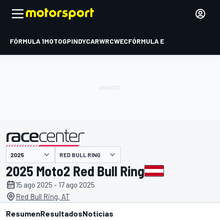
FÓRMULA 1
MOTOGP
INDYCAR
WRC
WEC
FÓRMULA E
RED BULL RING
presentado por
2025 Moto2 Red Bull Ring
15 ago 2025 - 17 ago 2025
Red Bull Ring, AT
Resumen
Resultados
Noticias