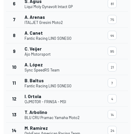
S. Agius
6
81
Liqui Moly Dynavolt Intact GP
A. Arenas
7
75
ITALJET Gresini Moto2
A. Canet
8
44
Fantic Racing LINO SONEGO
C. Veijer
9
95
Ajo Motorsport
A. López
10
21
Sync SpeedRS Team
B. Baltus
11
7
Fantic Racing LINO SONEGO
I. Ortola
12
4
QJMOTOR - FRINSA - MSI
T. Arbolino
13
14
BLU CRU Pramac Yamaha Moto2
M. Ramírez
14
24
OnlyFans American Racing Team