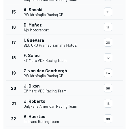
A. Sasaki
15
71
RW-Idrofoglia Racing GP
D. Muñoz
16
17
Ajo Motorsport
I. Guevara
17
28
BLU CRU Pramac Yamaha Moto2
F. Salac
18
12
Elf Marc VDS Racing Team
Z. van den Goorbergh
19
84
RW-Idrofoglia Racing GP
J. Dixon
20
96
Elf Marc VDS Racing Team
J. Roberts
21
16
OnlyFans American Racing Team
A. Huertas
22
99
Italtrans Racing Team