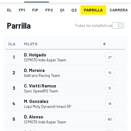
EL
FP1
FIP
FP2
Q1
Q2
PARRILLA
CARRERA
Parrilla
Todas las estadísticas
CLA
PILOTO
#
D. Holgado
1
27
CFMOTO Inde Aspar Team
D. Moreira
2
10
Italtrans Racing Team
C. Vietti Ramus
3
13
Sync SpeedRS Team
M. González
4
18
Liqui Moly Dynavolt Intact GP
D. Alonso
5
80
CFMOTO Inde Aspar Team