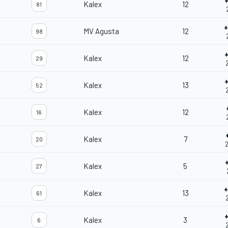
Kalex
12
81
MV Agusta
12
98
Kalex
12
29
2
Kalex
13
52
2
Kalex
12
16
Kalex
7
20
2
Kalex
5
27
+
Kalex
13
61
Kalex
3
6