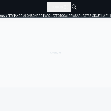
TODOS
ADOS
FERNANDO ALONSO
MARC MÁRQUEZ
FOTOGALERÍAS
APUESTAS
¡SIGUE LA F1,
P