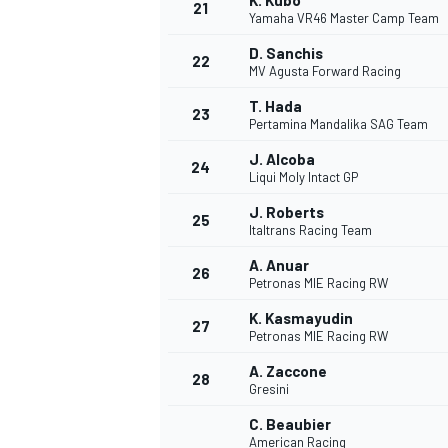
K. Kubo
21
Yamaha VR46 Master Camp Team
D. Sanchis
22
MV Agusta Forward Racing
T. Hada
23
Pertamina Mandalika SAG Team
J. Alcoba
24
Liqui Moly Intact GP
J. Roberts
25
Italtrans Racing Team
MÁS CATEGORÍAS
A. Anuar
26
Petronas MIE Racing RW
K. Kasmayudin
27
Petronas MIE Racing RW
A. Zaccone
28
Gresini
C. Beaubier
American Racing