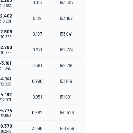
+2.283
0.013
153.307
2'10.162
+2.402
0.119
153.167
2'10.281
+2.509
0.107
153.041
'10.388
+2.780
0.271
152.724
'10.659
+3.161
0.381
152.280
2'11.040
+4.141
0.980
151.149
'12.020
+4.192
0.051
151.091
2'12.071
4.774
0.582
150.428
2'12.653
+8.370
3.596
146.458
2'16.249