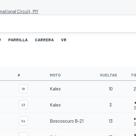
national Circuit, MY
W
PARRILLA
CARRERA
VR
#
MOTO
VUELTAS
TI
Kalex
10
2
18
Kalex
3
23
2
Boscoscuro B-21
13
54
2