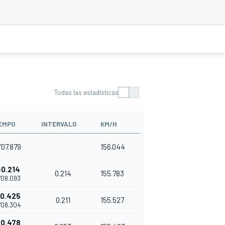
Todas las estadísticas
EMPO
INTERVALO
KM/H
'07.879
156.044
+0.214
0.214
155.783
'08.093
+0.425
0.211
155.527
'08.304
+0.478