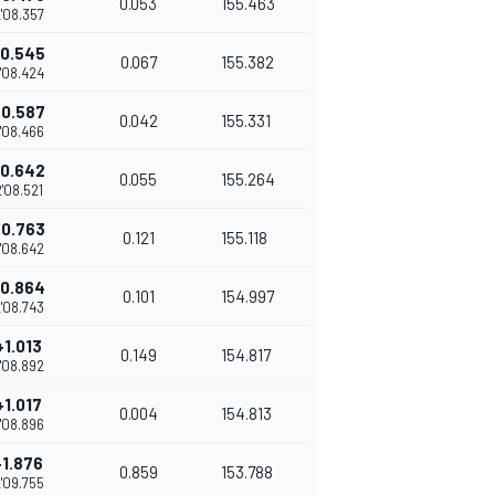
0.053
155.463
'08.357
+0.545
0.067
155.382
'08.424
+0.587
0.042
155.331
'08.466
+0.642
0.055
155.264
'08.521
+0.763
0.121
155.118
'08.642
+0.864
0.101
154.997
'08.743
+1.013
0.149
154.817
'08.892
+1.017
0.004
154.813
'08.896
+1.876
0.859
153.788
'09.755