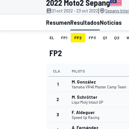
2022 Moto2 Sepang
|
21 oct 2022 - 23 oct 2022
Sepang Inter
INDYCAR
WRC
Resumen
Resultados
Noticias
EL
FP1
FP2
FP3
Q1
Q2
FP2
CLA
PILOTO
M. González
1
Yamaha VR46 Master Camp Team
M. Schrötter
2
WEC
FÓRMULA E
Liqui Moly Intact GP
F. Aldeguer
3
Speed Up Racing
A. Fernández