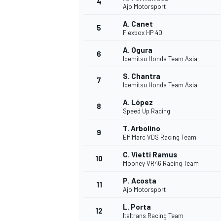
4
Ajo Motorsport
A. Canet
5
Flexbox HP 40
A. Ogura
6
Idemitsu Honda Team Asia
S. Chantra
7
Idemitsu Honda Team Asia
A. López
8
Speed Up Racing
T. Arbolino
9
Elf Marc VDS Racing Team
C. Vietti Ramus
10
Mooney VR46 Racing Team
P. Acosta
11
Ajo Motorsport
L. Porta
12
Italtrans Racing Team