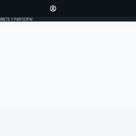
Haz que tu voz se escuche
comentando los artículos
 ÚNETE Y PARTICIPA!
INICIAR SESIÓN
EDICIÓN
ESPAÑA