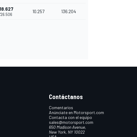
18.627
10.257
136.204
'26.506
Contáctanos
Comentarios
Anúnciate en Motorsport.com
Contacta con el equipo
sales@motorsport.com
650 Madison Avenue,
New York, NY 10022
USA