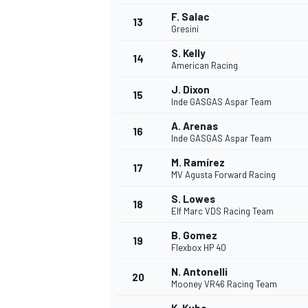
F. Salac
13
Gresini
S. Kelly
14
American Racing
J. Dixon
15
Inde GASGAS Aspar Team
A. Arenas
16
Inde GASGAS Aspar Team
M. Ramírez
17
MV Agusta Forward Racing
S. Lowes
18
Elf Marc VDS Racing Team
B. Gomez
19
Flexbox HP 40
N. Antonelli
20
Mooney VR46 Racing Team