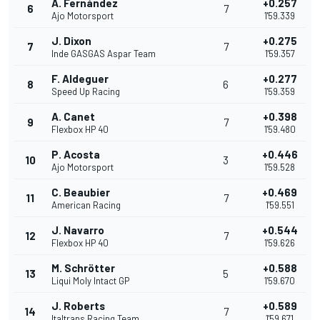
A. Fernández
+0.257
6
7
Ajo Motorsport
1'59.339
J. Dixon
+0.275
7
7
Inde GASGAS Aspar Team
1'59.357
F. Aldeguer
+0.277
8
6
Speed Up Racing
1'59.359
A. Canet
+0.398
9
7
Flexbox HP 40
1'59.480
P. Acosta
+0.446
10
3
Ajo Motorsport
1'59.528
C. Beaubier
+0.469
11
7
American Racing
1'59.551
J. Navarro
+0.544
12
7
Flexbox HP 40
1'59.626
M. Schrötter
+0.588
13
5
Liqui Moly Intact GP
1'59.670
J. Roberts
+0.589
14
7
Italtrans Racing Team
1'59.671