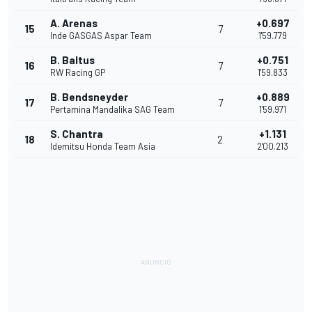
A. Arenas
+0.697
15
7
Inde GASGAS Aspar Team
1'59.779
B. Baltus
+0.751
16
7
RW Racing GP
1'59.833
B. Bendsneyder
+0.889
17
7
Pertamina Mandalika SAG Team
1'59.971
S. Chantra
+1.131
18
2
Idemitsu Honda Team Asia
2'00.213