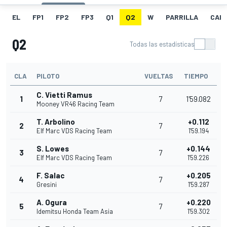
EL
FP1
FP2
FP3
Q1
Q2
W
PARRILLA
CAR
Q2
Todas las estadísticas
CLA
PILOTO
VUELTAS
TIEMPO
C. Vietti Ramus
1
7
1'59.082
Mooney VR46 Racing Team
T. Arbolino
+0.112
2
7
Elf Marc VDS Racing Team
1'59.194
S. Lowes
+0.144
3
7
Elf Marc VDS Racing Team
1'59.226
F. Salac
+0.205
4
7
Gresini
1'59.287
A. Ogura
+0.220
5
7
Idemitsu Honda Team Asia
1'59.302