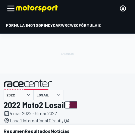
FÓRMULA 1
MOTOGP
INDYCAR
WRC
WEC
FÓRMULA E
LOSAIL
presentado por
2022 Moto2 Losail
4 mar 2022 - 6 mar 2022
Losail International Circuit, QA
Resumen
Resultados
Noticias