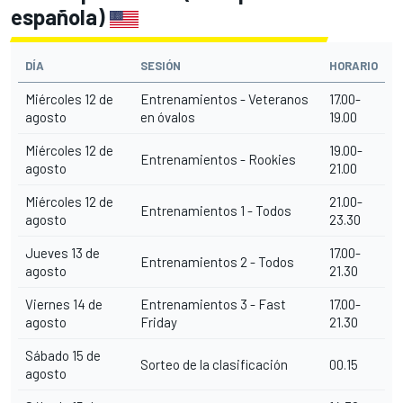
española)
DÍA
SESIÓN
HORARIO
Miércoles 12 de
Entrenamientos - Veteranos
17.00-
agosto
en óvalos
19.00
Miércoles 12 de
19.00-
Entrenamientos - Rookies
agosto
21.00
Miércoles 12 de
21.00-
Entrenamientos 1 - Todos
agosto
23.30
Jueves 13 de
17.00-
Entrenamientos 2 - Todos
agosto
21.30
Viernes 14 de
Entrenamientos 3 - Fast
17.00-
agosto
Friday
21.30
Sábado 15 de
Sorteo de la clasificación
00.15
agosto