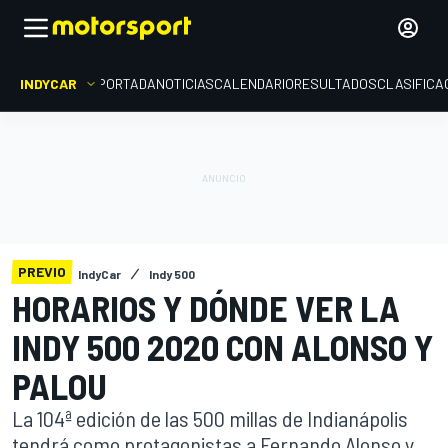
INDYCAR
PORTADA
NOTICIAS
CALENDARIO
RESULTADOS
CLASIFICA
PREVIO
IndyCar
Indy 500
HORARIOS Y DÓNDE VER LA
INDY 500 2020 CON ALONSO Y
PALOU
La 104ª edición de las 500 millas de Indianápolis
tendrá como protagonistas a Fernando Alonso y