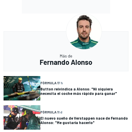
Más de
Fernando Alonso
FÓRMULA 1
7 h
Button reivindica a Alonso: "Ni siquiera
necesita el coche más rápido para ganar"
FÓRMULA 1
1 d
El nuevo sueño de Verstappen nace de Fernando
Alonso: "Me gustaría hacerlo"