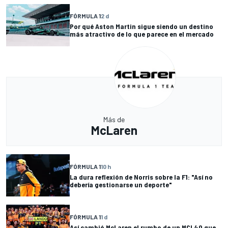
FÓRMULA 1
2 d
Por qué Aston Martin sigue siendo un destino
más atractivo de lo que parece en el mercado
Más de
McLaren
FÓRMULA 1
10 h
La dura reflexión de Norris sobre la F1: "Así no
debería gestionarse un deporte"
FÓRMULA 1
1 d
Así cambió McLaren el rumbo de un MCL40 que