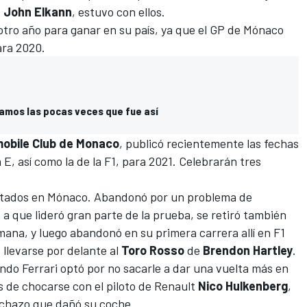
,
John Elkann
, estuvo con ellos.
tro año para ganar en su país, ya que e
l GP de Mónaco
ara 2020
.
amos las pocas veces que fue así
obile Club de Monaco
, publicó recientemente las
fechas
 E, así como la de la F1, para 2021. Celebrarán tres
esultados en Mónaco. Abandonó por un problema de
a que lideró gran parte de la prueba, se retiró también
emana, y luego abandonó en su primera carrera allí en F1
 llevarse por delante al
Toro Rosso
de
Brendon Hartley
.
ndo Ferrari optó por no sacarle a dar una vuelta más en
és de chocarse con el piloto de
Renault
Nico Hulkenberg
,
inchazo que dañó su coche.