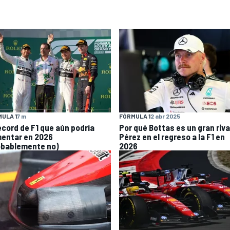
ULA 1
7 m
FÓRMULA 1
2 abr 2025
récord de F1 que aún podría
Por qué Bottas es un gran riva
entar en 2026
Pérez en el regreso a la F1 en
obablemente no)
2026