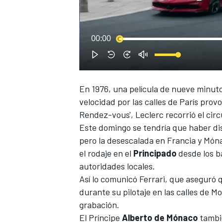
00:00
En 1976, una película de nueve minuto
velocidad por las calles de París prov
Rendez-vous', Leclerc
recorrió el cir
Este domingo se tendría que haber d
pero la desescalada en Francia y Mó
el rodaje en el
Principado
desde los ba
autoridades locales.
Así lo comunicó
Ferrari
, que aseguró
durante su pilotaje en las calles de M
grabación.
El Príncipe
Alberto de Mónaco
tambié