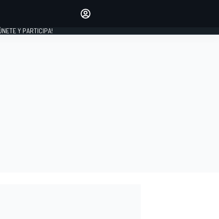
Haz que tu voz se escuche
comentando los artículos
 ÚNETE Y PARTICIPA!
INICIAR SESIÓN
EDICIÓN
ESPAÑA