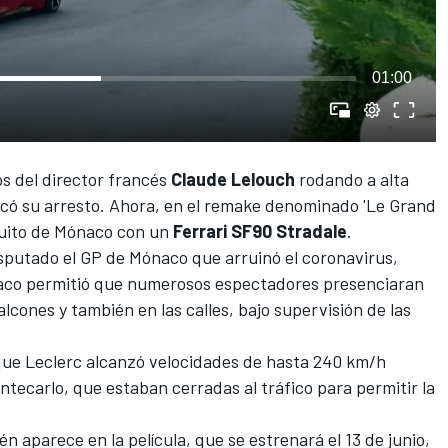
01:00
s del director francés
Claude Lelouch
rodando a alta
ocó su arresto. Ahora, en
el remake denominado 'Le Grand
cuito de Mónaco con un
Ferrari SF90 Stradale
.
isputado
el GP de Mónaco que arruinó el coronavirus
,
naco permitió que numerosos espectadores presenciaran
lcones y también en las calles, bajo supervisión de las
 que
Leclerc
alcanzó velocidades de hasta 240 km/h
ontecarlo, que estaban cerradas al tráfico para permitir la
n aparece en la película, que se estrenará el 13 de junio,