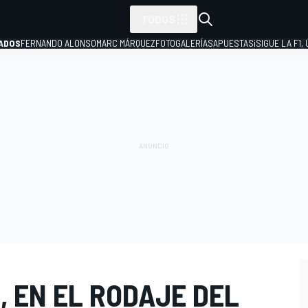
TODOS
ADOS
FERNANDO ALONSO
MARC MÁRQUEZ
FOTOGALERÍAS
APUESTAS
¡SIGUE LA F1,
P
, EN EL RODAJE DEL