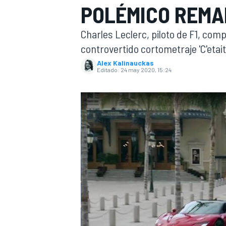
POLÉMICO REMA
INDYCAR
WRC
Charles Leclerc, piloto de F1, comp
controvertido cortometraje 'C'etai
Alex Kalinauckas
Editado:
24 may 2020, 15:24
WEC
FÓRMULA E