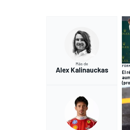
Más de
FÓRM
Alex Kalinauckas
El 
aum
(pr