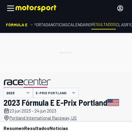
RESULTADOS
FÓRMULA E
PORTADA
NOTICIAS
CALENDARIO
CLASIFI
E-PRIX PORTLAND
presentado por
2023 Fórmula E E-Prix Portland
23 jun 2023 - 24 jun 2023
Portland International Raceway, US
Resumen
Resultados
Noticias