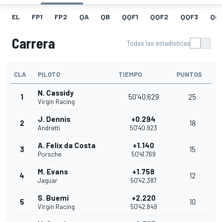
EL
FP1
FP2
QA
QB
QQF1
QQF2
QQF3
QQ
Carrera
Todas las estadísticas
CLA
PILOTO
TIEMPO
PUNTOS
N. Cassidy
1
50'40.629
25
Virgin Racing
J. Dennis
+0.294
2
18
Andretti
50'40.923
A. Felix da Costa
+1.140
3
15
Porsche
50'41.769
M. Evans
+1.758
4
12
Jaguar
50'42.387
S. Buemi
+2.220
5
10
Virgin Racing
50'42.849