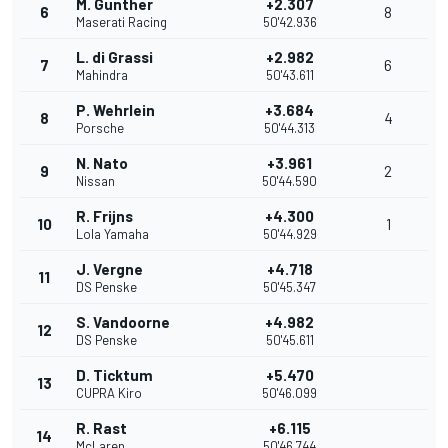
M. Gunther
+2.307
6
8
Maserati Racing
50'42.936
L. di Grassi
+2.982
7
6
Mahindra
50'43.611
P. Wehrlein
+3.684
8
4
Porsche
50'44.313
N. Nato
+3.961
9
2
Nissan
50'44.590
R. Frijns
+4.300
10
1
Lola Yamaha
50'44.929
J. Vergne
+4.718
11
DS Penske
50'45.347
S. Vandoorne
+4.982
12
DS Penske
50'45.611
D. Ticktum
+5.470
13
CUPRA Kiro
50'46.099
R. Rast
+6.115
14
McLaren
50'46.744