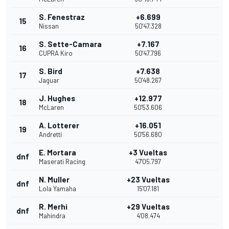
S. Fenestraz
+6.699
15
Nissan
50'47.328
S. Sette-Camara
+7.167
16
CUPRA Kiro
50'47.796
S. Bird
+7.638
17
Jaguar
50'48.267
J. Hughes
+12.977
18
McLaren
50'53.606
A. Lotterer
+16.051
19
Andretti
50'56.680
E. Mortara
+3 Vueltas
dnf
Maserati Racing
47'05.797
N. Muller
+23 Vueltas
dnf
Lola Yamaha
15'07.181
R. Merhi
+29 Vueltas
dnf
Mahindra
4'08.474