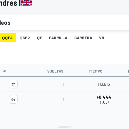
ndres I
deos
QQF4
QSF2
QF
PARRILLA
CARRERA
VR
#
VUELTAS
TIEMPO
1
1'10.613
37
+0.444
1
94
1'11.057