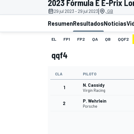
2023 Fórmula E E-Prix Lo
|
29 jul 2023 - 29 jul 2023
, GB
INDYCAR
WRC
Resumen
Resultados
Noticias
Vi
EL
FP1
FP2
QA
QB
QQF2
qqf4
CLA
PILOTO
N. Cassidy
1
Virgin Racing
P. Wehrlein
2
WEC
FÓRMULA E
Porsche