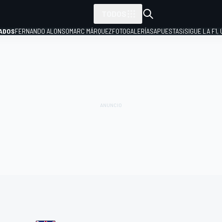
TODOS
ADOS
FERNANDO ALONSO
MARC MÁRQUEZ
FOTOGALERÍAS
APUESTAS
¡SIGUE LA F1,
P