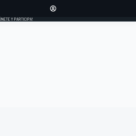
Haz que tu voz se escuche
comentando los artículos
 ÚNETE Y PARTICIPA!
INICIAR SESIÓN
EDICIÓN
ESPAÑA