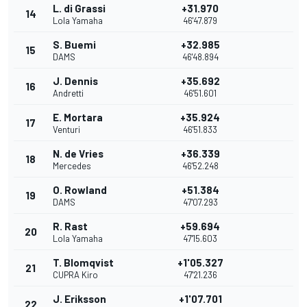
L. di Grassi
+31.970
14
Lola Yamaha
46'47.879
S. Buemi
+32.985
15
DAMS
46'48.894
J. Dennis
+35.692
16
Andretti
46'51.601
E. Mortara
+35.924
17
Venturi
46'51.833
N. de Vries
+36.339
18
Mercedes
46'52.248
O. Rowland
+51.384
19
DAMS
47'07.293
R. Rast
+59.694
20
Lola Yamaha
47'15.603
T. Blomqvist
+1'05.327
21
CUPRA Kiro
47'21.236
J. Eriksson
+1'07.701
22