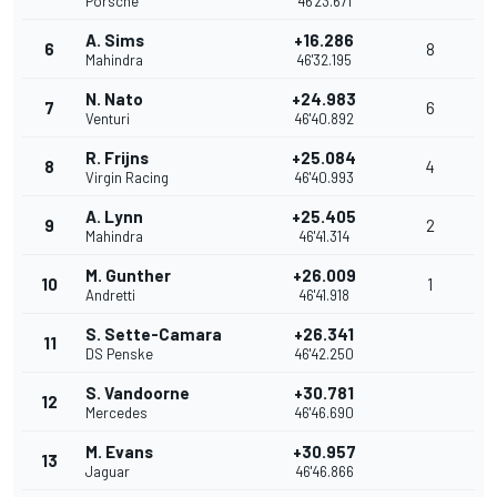
Porsche
46'23.671
A. Sims
+16.286
6
8
Mahindra
46'32.195
N. Nato
+24.983
7
6
Venturi
46'40.892
R. Frijns
+25.084
8
4
Virgin Racing
46'40.993
A. Lynn
+25.405
9
2
Mahindra
46'41.314
M. Gunther
+26.009
10
1
Andretti
46'41.918
S. Sette-Camara
+26.341
11
DS Penske
46'42.250
S. Vandoorne
+30.781
12
Mercedes
46'46.690
M. Evans
+30.957
13
Jaguar
46'46.866