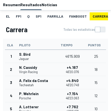
Resumen
Resultados
Noticias
EL
FP1
Q
SP1
PARRILLA
FANBOOST
CARRERA
Carrera
Todas las estadísticas
CLA
PILOTO
TIEMPO
PUNTOS
S. Bird
1
46'15.909
25
Jaguar
N. Cassidy
+4.167
2
18
Virgin Racing
46'20.076
A. Felix da Costa
+4.840
3
15
Techeetah
46'20.749
P. Wehrlein
+7.154
4
12
Porsche
46'23.063
A. Lotterer
+7.762
5
10