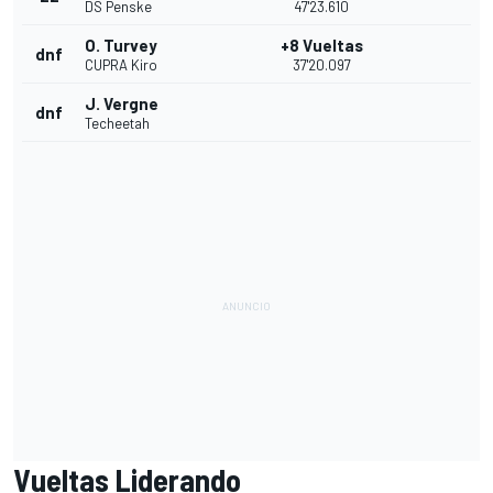
DS Penske
47'23.610
O. Turvey
+8 Vueltas
dnf
CUPRA Kiro
37'20.097
J. Vergne
dnf
Techeetah
Vueltas Liderando