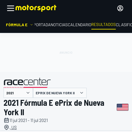
RESULTADOS
FÓRMULA E
PORTADA
NOTICIAS
CALENDARIO
CLASIFI
EPRIX DE NUEVA YORK II
presentado por
2021 Fórmula E ePrix de Nueva
York II
11 jul 2021 - 11 jul 2021
, US