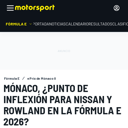
FÓRMULA E
PORTADA
NOTICIAS
CALENDARIO
RESULTADOS
CLASIFI
Fórmula E
ePrix de Mónaco II
MÓNACO, ¿PUNTO DE
INFLEXIÓN PARA NISSAN Y
ROWLAND EN LA FÓRMULA E
2026?