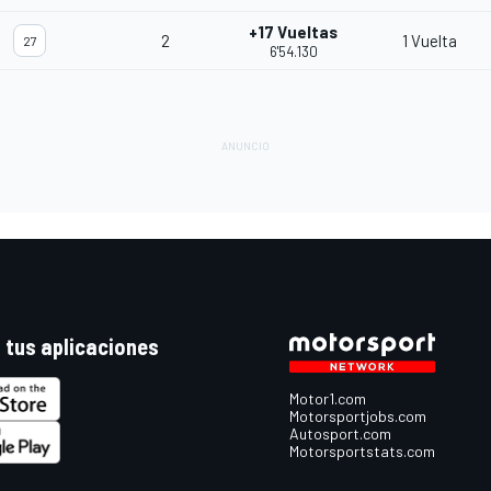
+17 Vueltas
2
1 Vuelta
27
6'54.130
 tus aplicaciones
Motor1.com
Motorsportjobs.com
Autosport.com
Motorsportstats.com