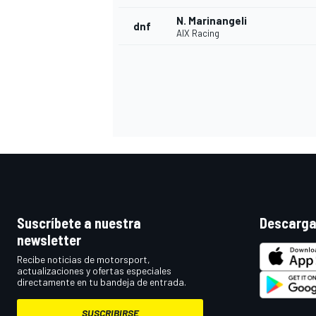
N. Marinangeli
dnf
AIX Racing
Suscríbete a nuestra
Descarga
newsletter
Recibe noticias de motorsport,
actualizaciones y ofertas especiales
directamente en tu bandeja de entrada.
SUSCRIBIRSE