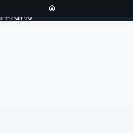
Haz que tu voz se escuche
comentando los artículos
 ÚNETE Y PARTICIPA!
INICIAR SESIÓN
EDICIÓN
ESPAÑA