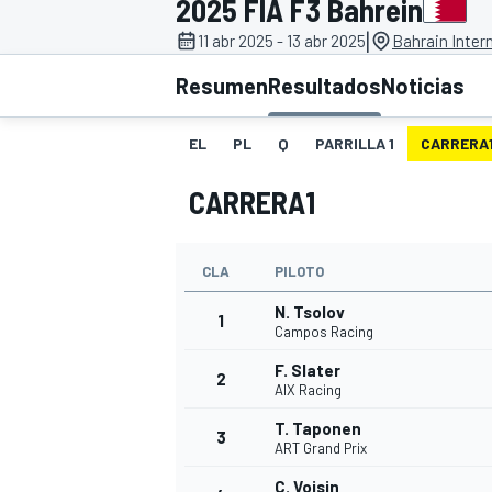
2025 FIA F3 Bahrein
|
11 abr 2025 - 13 abr 2025
Bahrain Intern
INDYCAR
WRC
Resumen
Resultados
Noticias
EL
PL
Q
PARRILLA 1
CARRERA
CARRERA1
CLA
PILOTO
N. Tsolov
1
Campos Racing
F. Slater
2
WEC
FÓRMULA E
AIX Racing
T. Taponen
3
ART Grand Prix
C. Voisin