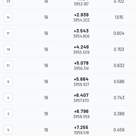
19
0.702
23
39'53.187
+2.939
19
1.015
14
39'54.202
+3.543
19
0.604
17
39'54.806
+4.246
19
0.703
19
39'55.509
+5.078
19
0.832
31
39'56.341
+5.664
19
0.586
6
39'56.927
+6.407
19
0.743
4
39'57.670
+6.796
19
0.389
2
39'58.059
+7.255
19
0.459
5
39'58.518