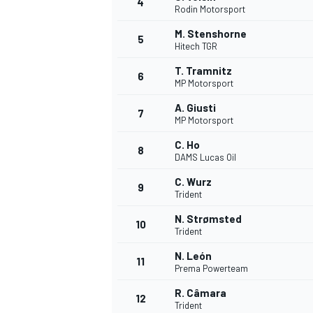
4
Rodin Motorsport
M. Stenshorne
5
Hitech TGR
T. Tramnitz
6
MP Motorsport
A. Giusti
7
MP Motorsport
C. Ho
8
DAMS Lucas Oil
C. Wurz
9
Trident
N. Strømsted
10
Trident
N. León
11
Prema Powerteam
R. Câmara
12
Trident