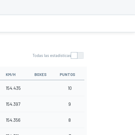
Todas las estadísticas
KM/H
BOXES
PUNTOS
154.435
10
154.397
9
154.356
8