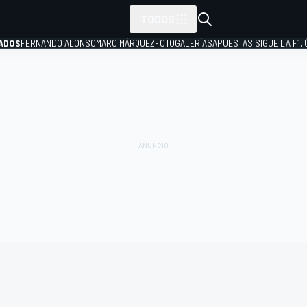
TODOS
ADOS
FERNANDO ALONSO
MARC MÁRQUEZ
FOTOGALERÍAS
APUESTAS
¡SIGUE LA F1,
P