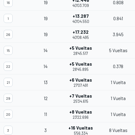
+12.446
19
0.808
16
40'03.709
+13.287
19
0.841
1
40'04.550
+17.232
19
3.945
26
40'08.495
+5 Vueltas
14
5 Vueltas
15
28'45.517
+5 Vueltas
14
0.378
22
28'45.895
+6 Vueltas
13
1 Vuelta
21
27'07.491
+7 Vueltas
12
1 Vuelta
29
25'34.615
+8 Vueltas
11
1 Vuelta
20
23'22.696
+16 Vueltas
3
8 Vueltas
3
5'56.334