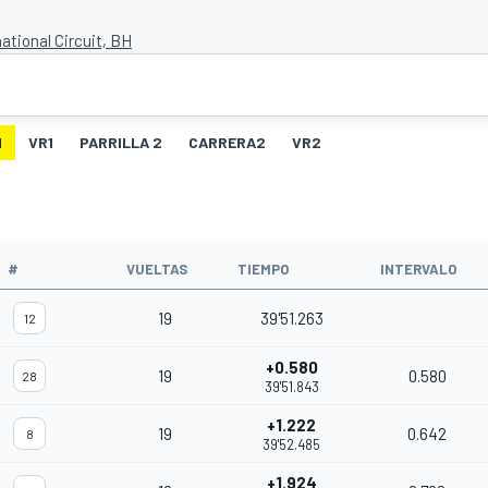
ational Circuit, BH
1
VR1
PARRILLA 2
CARRERA2
VR2
#
VUELTAS
TIEMPO
INTERVALO
19
39'51.263
12
+0.580
19
0.580
28
39'51.843
+1.222
19
0.642
8
39'52.485
+1.924