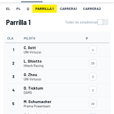
EL
PL
Q
PARRILLA 1
CARRERA1
CARRERA2
Parrilla 1
Todas las estadísticas
CLA
PILOTO
#
C. Ilott
1
4
UNI-Virtuosi
L. Ghiotto
2
25
Hitech Racing
G. Zhou
3
3
UNI-Virtuosi
D. Ticktum
4
2
DAMS
M. Schumacher
5
20
Prema Powerteam