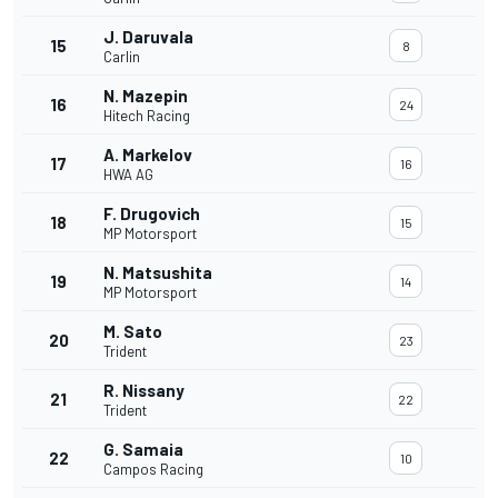
J. Daruvala
15
8
Carlin
N. Mazepin
16
24
Hitech Racing
A. Markelov
17
16
HWA AG
F. Drugovich
18
15
MP Motorsport
N. Matsushita
19
14
MP Motorsport
M. Sato
20
23
Trident
R. Nissany
21
22
Trident
G. Samaia
22
10
Campos Racing