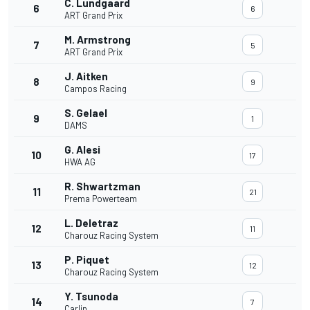
C. Lundgaard
6
6
ART Grand Prix
M. Armstrong
7
5
ART Grand Prix
J. Aitken
8
9
Campos Racing
S. Gelael
9
1
DAMS
G. Alesi
10
17
HWA AG
R. Shwartzman
11
21
Prema Powerteam
L. Deletraz
12
11
Charouz Racing System
P. Piquet
13
12
Charouz Racing System
Y. Tsunoda
14
7
Carlin