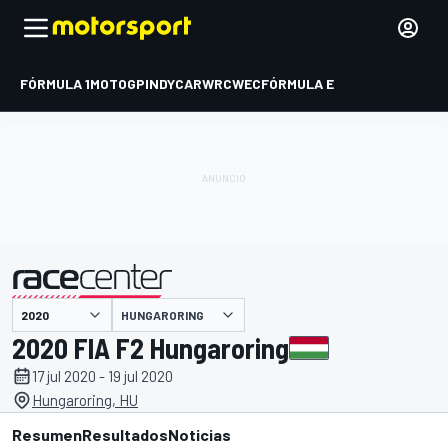
FÓRMULA 1
MOTOGP
INDYCAR
WRC
WEC
FÓRMULA E
HUNGARORING
presentado por
2020 FIA F2 Hungaroring
17 jul 2020 - 19 jul 2020
Hungaroring, HU
Resumen
Resultados
Noticias