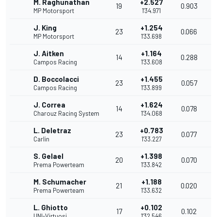
M. Raghunathan
+2.527
19
0.903
1
MP Motorsport
1'34.971
J. King
+1.254
23
0.066
1
MP Motorsport
1'33.698
J. Aitken
+1.164
14
0.288
1
Campos Racing
1'33.608
D. Boccolacci
+1.455
23
0.057
1
Campos Racing
1'33.899
J. Correa
+1.624
14
0.078
1
Charouz Racing System
1'34.068
L. Deletraz
+0.783
23
0.077
1
Carlin
1'33.227
S. Gelael
+1.398
20
0.070
1
Prema Powerteam
1'33.842
M. Schumacher
+1.188
21
0.020
1
Prema Powerteam
1'33.632
L. Ghiotto
+0.102
17
0.102
1
UNI-Virtuosi
1'32.546