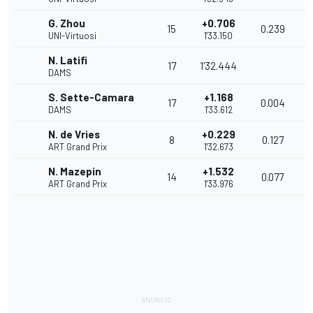
G. Zhou
+0.706
15
0.239
1
UNI-Virtuosi
1'33.150
N. Latifi
17
1'32.444
1
DAMS
S. Sette-Camara
+1.168
17
0.004
1
DAMS
1'33.612
N. de Vries
+0.229
8
0.127
1
ART Grand Prix
1'32.673
N. Mazepin
+1.532
14
0.077
1
ART Grand Prix
1'33.976