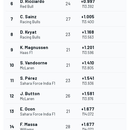
D. Ricciardo
+0.997
6
24
Red Bull
1'13.392
C. Sainz
+1.005
7
27
Racing Bulls
1'13.400
D. Kvyat
+1.168
8
23
Racing Bulls
1'13.563
K. Magnussen
+1.201
9
21
Haas F1
1'13.596
S. Vandoorne
+1.410
10
21
McLaren
1'13.805
S. Pérez
+1.541
11
23
Sahara Force India F1
1'13.936
J. Button
+1.581
12
26
McLaren
1'13.976
E. Ocon
+1.677
13
21
Sahara Force India F1
1'14.072
F. Massa
+1.677
14
28
Williams
1'14.072