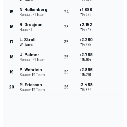
N. Hulkenberg
+1.888
15
24
Renault F1 Team
1'14.283
R. Grosjean
+2.152
16
23
Haas F1
1'14.547
L. Stroll
+2.280
17
35
Williams
1'14.675
J. Palmer
+2.769
18
25
Renault F1 Team
1'15.164
P. Wehrlein
+2.896
19
29
Sauber F1 Team
1'15.291
M. Ericsson
+3.468
20
26
Sauber F1 Team
1'15.863