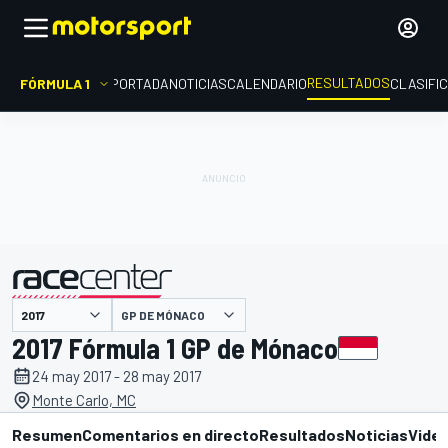
RESULTADOS
FÓRMULA 1
PORTADA
NOTICIAS
CALENDARIO
CLASIFI
GP DE MÓNACO
presentado por
2017 Fórmula 1 GP de Mónaco
24 may 2017 - 28 may 2017
Monte Carlo, MC
Resumen
Comentarios en directo
Resultados
Noticias
Vide