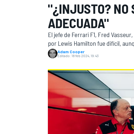
"¿INJUSTO? NO 
INDYCAR
WRC
ADECUADA"
El jefe de Ferrari F1, Fred Vasseur
por Lewis Hamilton fue difícil, aunq
Adam Cooper
Editado:
18 feb 2024, 19:43
WEC
FÓRMULA E