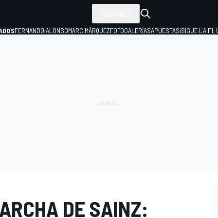
TODOS
ADOS
FERNANDO ALONSO
MARC MÁRQUEZ
FOTOGALERÍAS
APUESTAS
¡SIGUE LA F1,
P
ARCHA DE SAINZ: