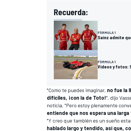
Recuerda:
FÓRMULA 1
Sainz admite que
FÓRMULA 1
Vídeos y fotos: 
"Como te puedes imaginar,
no fue la 
difíciles, ¡con la de Toto!
", dijo Vas
noticia. "Pero estoy plenamente con
entiende que nos espera una larga
"Y creo que también es un sueño estar
hablado largo y tendido, así que, 