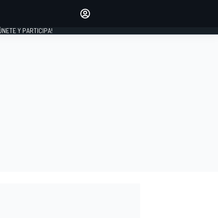
Haz que tu voz se escuche
comentando los artículos
 ÚNETE Y PARTICIPA!
INICIAR SESIÓN
EDICIÓN
ESPAÑA