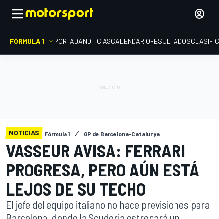
FÓRMULA 1
PORTADA
NOTICIAS
CALENDARIO
RESULTADOS
CLASIFI
NOTICIAS
Fórmula 1
GP de Barcelona-Catalunya
VASSEUR AVISA: FERRARI
PROGRESA, PERO AÚN ESTÁ
LEJOS DE SU TECHO
El jefe del equipo italiano no hace previsiones para
Barcelona, donde la Scuderia estrenará un