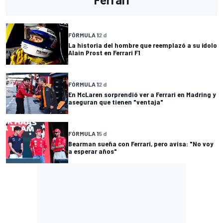
FÓRMULA 1
2 d
La historia del hombre que reemplazó a su ídolo
Alain Prost en Ferrari F1
FÓRMULA 1
2 d
En McLaren sorprendió ver a Ferrari en Madring y
aseguran que tienen "ventaja"
FÓRMULA 1
5 d
Bearman sueña con Ferrari, pero avisa: "No voy
a esperar años"