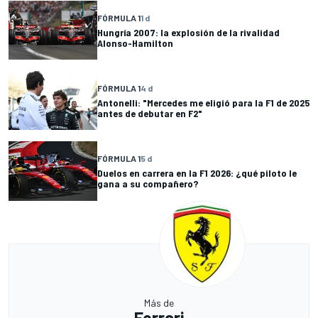
FÓRMULA 1
1 d
Hungría 2007: la explosión de la rivalidad
Alonso-Hamilton
FÓRMULA 1
4 d
Antonelli: "Mercedes me eligió para la F1 de 2025
antes de debutar en F2"
FÓRMULA 1
5 d
Duelos en carrera en la F1 2026: ¿qué piloto le
gana a su compañero?
Más de
Ferrari