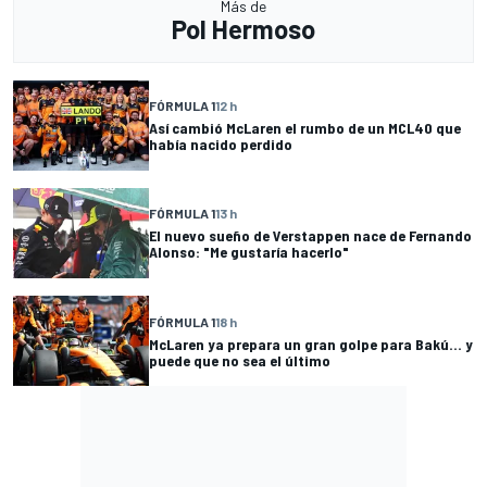
Más de
Pol Hermoso
FÓRMULA 1
12 h
Así cambió McLaren el rumbo de un MCL40 que
había nacido perdido
FÓRMULA 1
13 h
El nuevo sueño de Verstappen nace de Fernando
Alonso: "Me gustaría hacerlo"
FÓRMULA 1
18 h
McLaren ya prepara un gran golpe para Bakú... y
puede que no sea el último