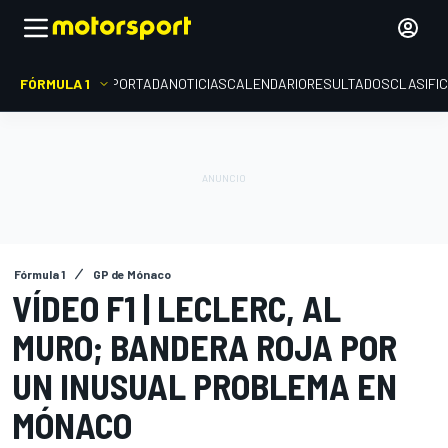
FÓRMULA 1
PORTADA
NOTICIAS
CALENDARIO
RESULTADOS
CLASIFI
Fórmula 1
GP de Mónaco
VÍDEO F1 | LECLERC, AL
MURO; BANDERA ROJA POR
UN INUSUAL PROBLEMA EN
MÓNACO