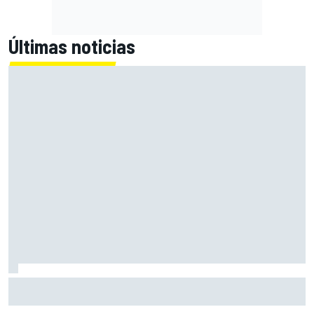
Últimas noticias
Bagnaia: "Este año no sé todo sobre mi moto, entro en
pista y simplemente piloto lo que tengo"