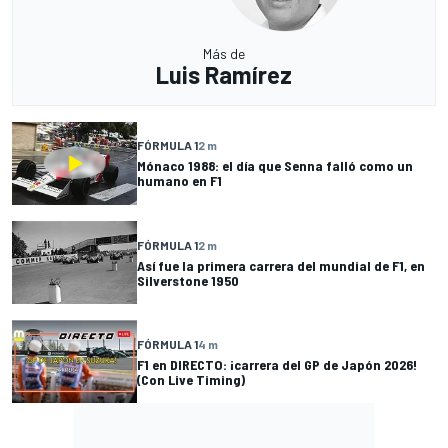
Más de
Luis Ramírez
FÓRMULA 1
2 m
Mónaco 1988: el día que Senna falló como un
humano en F1
FÓRMULA 1
2 m
Así fue la primera carrera del mundial de F1, en
Silverstone 1950
FÓRMULA 1
4 m
F1 en DIRECTO: ¡carrera del GP de Japón 2026!
(Con Live Timing)