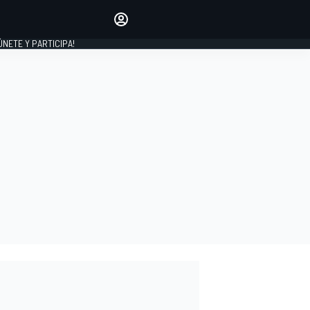
Haz que tu voz se escuche
comentando los artículos
 ÚNETE Y PARTICIPA!
INICIAR SESIÓN
EDICIÓN
ESPAÑA