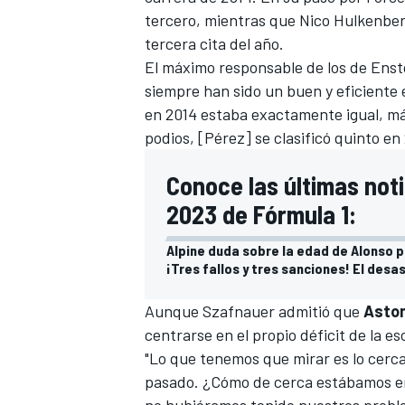
tercero, mientras que
Nico Hulkenbe
tercera cita del año.
El máximo responsable de los de Enston
siempre han sido un buen y eficiente 
en 2014 estaba exactamente igual, má
podios, [Pérez] se clasificó quinto e
Conoce las últimas not
2023 de Fórmula 1:
Alpine duda sobre la edad de Alonso p
¡Tres fallos y tres sanciones! El desas
Aunque Szafnauer admitió que
Aston
centrarse en el propio déficit de la e
"Lo que tenemos que mirar es lo cerca
pasado. ¿Cómo de cerca estábamos en
no hubiéramos tenido nuestros proble