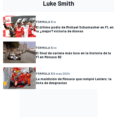
Luke Smith
FÓRMULA 1
1 m
El último podio de Michael Schumacher en F1, en
la ¿mejor? victoria de Alonso
FÓRMULA 1
2 m
El final de carrera más loco en la historia de la
F1 en Mónaco 82
FÓRMULA 1
29 may 2024
La maldición de Mónaco que rompió Leclerc: la
lista de desgracias