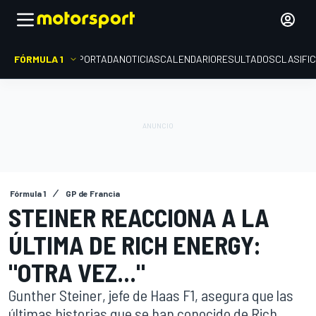
FÓRMULA 1
PORTADA
NOTICIAS
CALENDARIO
RESULTADOS
CLASIFI
Fórmula 1
GP de Francia
STEINER REACCIONA A LA
ÚLTIMA DE RICH ENERGY:
"OTRA VEZ..."
Gunther Steiner, jefe de Haas F1, asegura que las
últimas historias que se han conocido de Rich