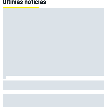
Últimas noticias
Bagnaia: "Este año no sé todo sobre mi moto, entro en
pista y simplemente piloto lo que tengo"