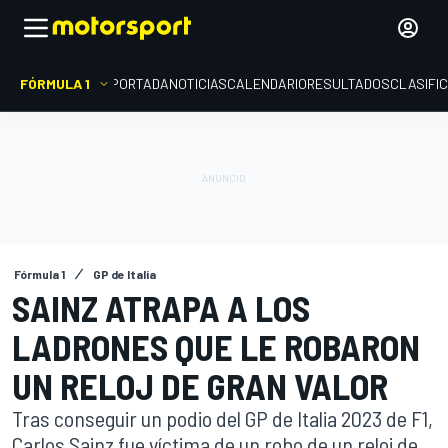
FÓRMULA 1
PORTADA
NOTICIAS
CALENDARIO
RESULTADOS
CLASIFI
Fórmula 1
GP de Italia
SAINZ ATRAPA A LOS
LADRONES QUE LE ROBARON
UN RELOJ DE GRAN VALOR
Tras conseguir un podio del GP de Italia 2023 de F1,
Carlos Sainz fue víctima de un robo de un reloj de