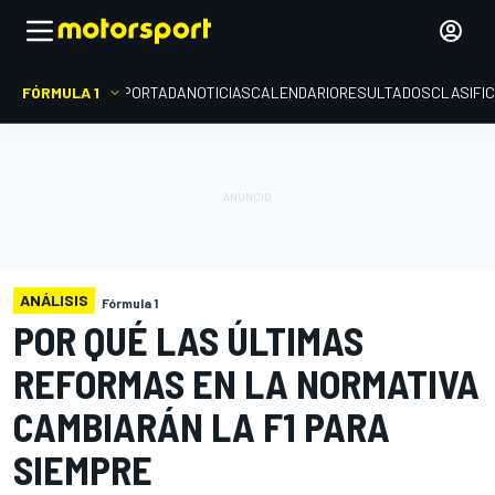
FÓRMULA 1
PORTADA
NOTICIAS
CALENDARIO
RESULTADOS
CLASIFI
ANÁLISIS
Fórmula 1
POR QUÉ LAS ÚLTIMAS
REFORMAS EN LA NORMATIVA
CAMBIARÁN LA F1 PARA
SIEMPRE