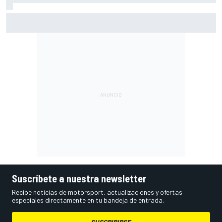
Moto2 en Silverstone – Izan Guevara se lleva una pole
incontestable; González, 4º
Suscríbete a nuestra newsletter
Recibe noticias de motorsport, actualizaciones y ofertas
especiales directamente en tu bandeja de entrada.
SUSCRIBIRSE