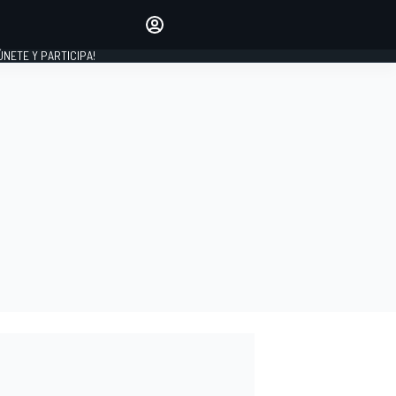
Haz que tu voz se escuche
comentando los artículos
 ÚNETE Y PARTICIPA!
INICIAR SESIÓN
EDICIÓN
ESPAÑA