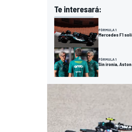
Te interesará:
FÓRMULA 1
Mercedes F1 soli
FÓRMULA 1
Sin ironía, Asto