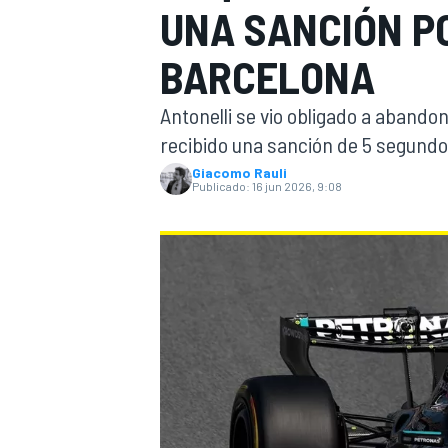
UNA SANCIÓN PO
INDYCAR
WRC
BARCELONA
Antonelli se vio obligado a abandon
recibido una sanción de 5 segundos
Giacomo Rauli
Publicado:
16 jun 2026, 9:08
WEC
FÓRMULA E