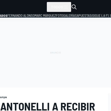
TODOS
ADOS
FERNANDO ALONSO
MARC MÁRQUEZ
FOTOGALERÍAS
APUESTAS
¡SIGUE LA F1,
P
lunya
 ANTONELLI A RECIBIR