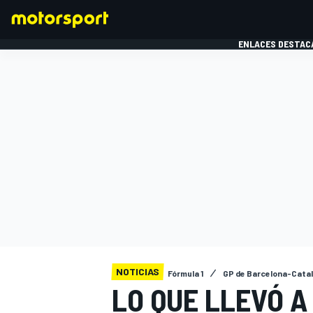
ENLACES DESTAC
FÓRMULA 1
MOTOG
NOTICIAS
Fórmula 1
GP de Barcelona-Cata
LO QUE LLEVÓ A