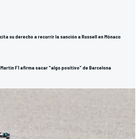
cita su derecho a recurrir la sanción a Russell en Mónaco
n Martin F1 afirma sacar "algo positivo" de Barcelona