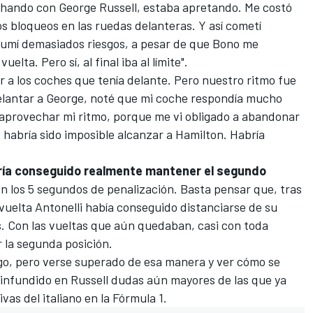
chando con
George Russell
, estaba apretando. Me costó
s bloqueos en las ruedas delanteras. Y así cometí
sumí demasiados riesgos, a pesar de que Bono me
elta. Pero sí, al final iba al límite".
 a los coches que tenía delante. Pero nuestro ritmo fue
lantar a George, noté que mi coche respondía mucho
aprovechar mi ritmo, porque me vi obligado a abandonar
 habría sido imposible alcanzar a Hamilton. Habría
bría conseguido realmente mantener el segundo
con los 5 segundos de penalización. Basta pensar que, tras
vuelta Antonelli había conseguido distanciarse de su
 Con las vueltas que aún quedaban, casi con toda
 la segunda posición.
go, pero verse superado de esa manera y ver cómo se
 infundido en Russell dudas aún mayores de las que ya
ivas del italiano en la
Fórmula 1
.