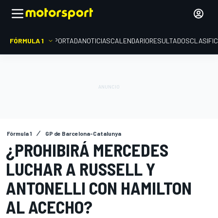
FÓRMULA 1
PORTADA
NOTICIAS
CALENDARIO
RESULTADOS
CLASIFI
Fórmula 1
GP de Barcelona-Catalunya
¿PROHIBIRÁ MERCEDES
LUCHAR A RUSSELL Y
ANTONELLI CON HAMILTON
AL ACECHO?