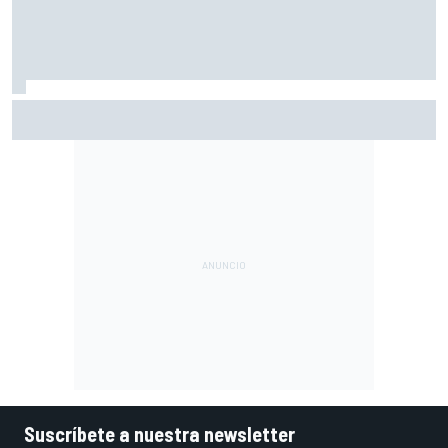
Vowles defiende el proyecto de Williams pese a sus pobres
resultados en 2026
Suscríbete a nuestra newsletter