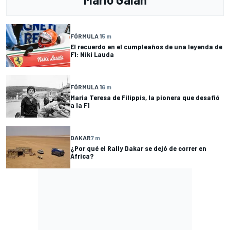
FÓRMULA 1
5 m
El recuerdo en el cumpleaños de una leyenda de
F1: Niki Lauda
FÓRMULA 1
6 m
Maria Teresa de Filippis, la pionera que desafió
a la F1
DAKAR
7 m
¿Por qué el Rally Dakar se dejó de correr en
África?