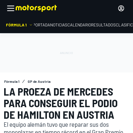
FÓRMULA 1
PORTADA
NOTICIAS
CALENDARIO
RESULTADOS
CLASIFI
Fórmula 1
GP de Austria
LA PROEZA DE MERCEDES
PARA CONSEGUIR EL PODIO
DE HAMILTON EN AUSTRIA
El equipo alemán tuvo que reparar sus dos
monoplazas en tiempo récord en el Gran Premio