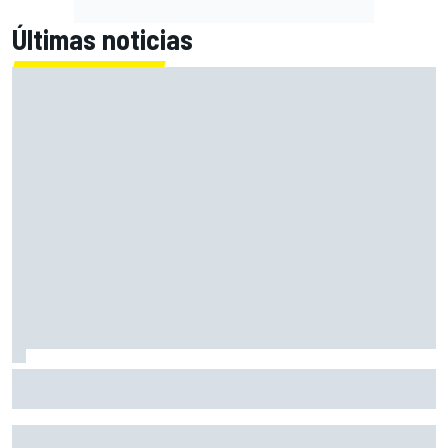
Últimas noticias
El momento en el que Stroll llegó a dejar de disfrutar de las
carreras