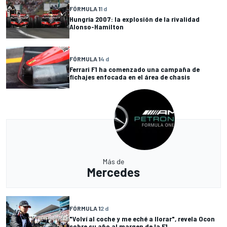
FÓRMULA 1
1 d
Hungría 2007: la explosión de la rivalidad
Alonso-Hamilton
FÓRMULA 1
4 d
Ferrari F1 ha comenzado una campaña de
fichajes enfocada en el área de chasis
Más de
Mercedes
FÓRMULA 1
2 d
"Volví al coche y me eché a llorar", revela Ocon
sobre su año al margen de la F1