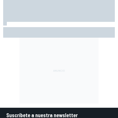
Bagnaia: "Es difícil de aceptar; uno de los peores fines de
semana del año"
Suscríbete a nuestra newsletter