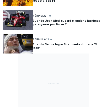
repostaje de F1
FÓRMULA 1
1 m
Cuando Jean Alesi superó el sudor y lágrimas
para ganar por fin en F1
FÓRMULA 1
2 m
Cuando Senna logró finalmente domar a 'El
león'