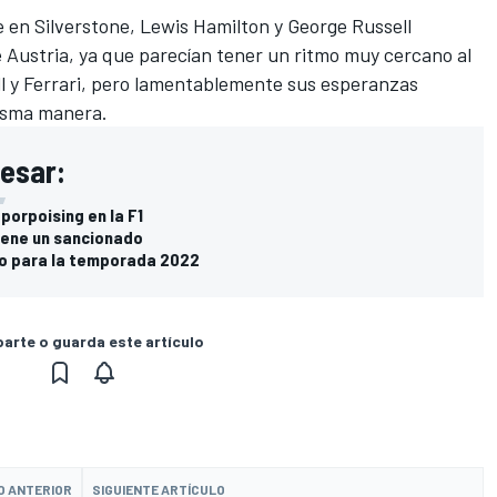
e en
Silverstone
, Lewis Hamilton y George Russell
Austria, ya que parecían tener un ritmo muy cercano al
ll
y
Ferrari
, pero lamentablemente sus esperanzas
misma manera.
resar:
 porpoising en la F1
 tiene un sancionado
io para la temporada 2022
rte o guarda este artículo
O ANTERIOR
SIGUIENTE ARTÍCULO