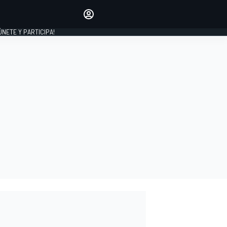
Haz que tu voz se escuche
comentando los artículos
 ÚNETE Y PARTICIPA!
INICIAR SESIÓN
EDICIÓN
ESPAÑA