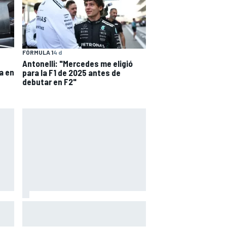
FÓRMULA 1
4 d
Antonelli: "Mercedes me eligió
a en
para la F1 de 2025 antes de
debutar en F2"
rada
Márquez: "Ganar otro título no me
a
cambiará la vida; a otros, sí"