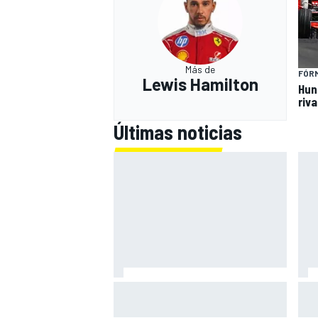
Más de
FÓRM
Lewis Hamilton
Hun
riv
Últimas noticias
Alex Márquez: "Si estamos en
Para
medio de los que se jueguen el
fue
título, a veces vamos a favorecer
riv