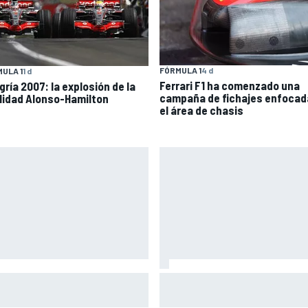
FÓRMULA 1
4 d
ULA 1
1 d
Ferrari F1 ha comenzado una
gría 2007: la explosión de la
campaña de fichajes enfocad
alidad Alonso-Hamilton
el área de chasis
 Neuville, el Rally de Finlandia
Las notas de mitad de tempo
 "demasiado rápido"; sus
de la F1 2026: Cadillac arranc
ales discrepan
con buen pie su aventura