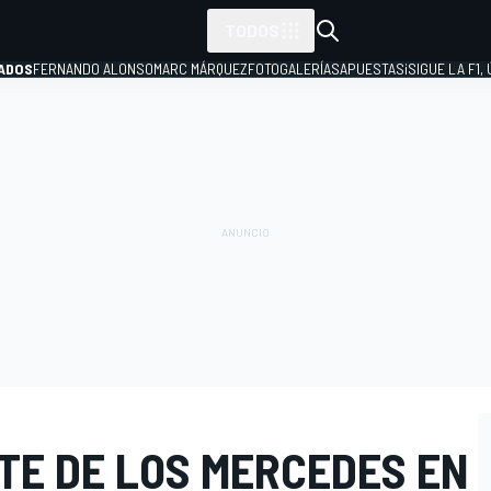
TODOS
ADOS
FERNANDO ALONSO
MARC MÁRQUEZ
FOTOGALERÍAS
APUESTAS
¡SIGUE LA F1,
P
TE DE LOS MERCEDES EN