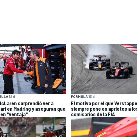
ULA 1
2 d
FÓRMULA 1
3 d
McLaren sorprendió ver a
El motivo por el que Verstapp
rari en Madring y aseguran que
siempre pone en aprietos a lo
nen "ventaja"
comisarios de la FIA