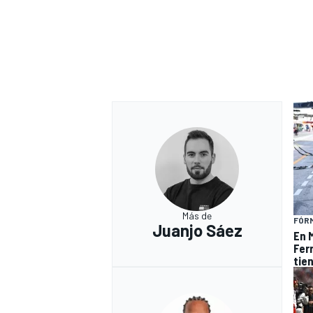
Más de
FÓRM
Juanjo Sáez
En 
Fer
tie