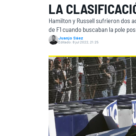
LA CLASIFICACI
INDYCAR
WRC
Hamilton y Russell sufrieron dos a
de F1 cuando buscaban la pole posit
Juanjo Sáez
Editado:
8 jul 2022, 21:25
WEC
FÓRMULA E