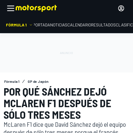
FÓRMULA 1
PORTADA
NOTICIAS
CALENDARIO
RESULTADOS
CLASIFI
Fórmula 1
GP de Japón
POR QUÉ SÁNCHEZ DEJÓ
MCLAREN F1 DESPUÉS DE
SÓLO TRES MESES
McLaren F1 dice que David Sánchez dejó el equipo
después de sólo tres meses porque el francés