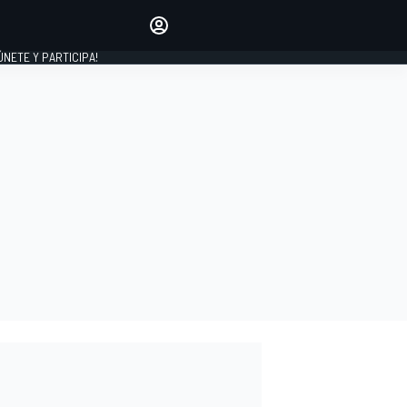
Haz que tu voz se escuche
comentando los artículos
 ÚNETE Y PARTICIPA!
INICIAR SESIÓN
EDICIÓN
ESPAÑA