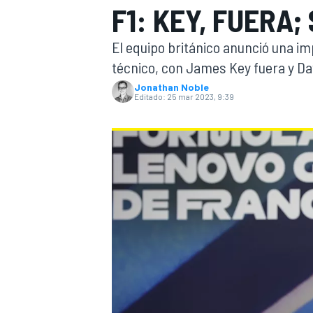
F1: KEY, FUERA
INDYCAR
WRC
El equipo británico anunció una i
técnico, con James Key fuera y Dav
Jonathan Noble
Editado:
25 mar 2023, 9:39
WEC
FÓRMULA E