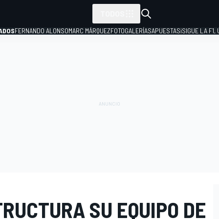
TODOS
ADOS
FERNANDO ALONSO
MARC MÁRQUEZ
FOTOGALERÍAS
APUESTAS
¡SIGUE LA F1,
P
RUCTURA SU EQUIPO DE