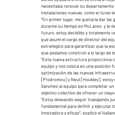
necesitaba renovar su departamento 
instalaciones nuevas, como el túnel de
"En primer lugar, me gustaría dar las
durante su tiempo en McLaren, y le des
futuro, estoy decidido y totalmente c
que asumí el cargo de director del eq
estratégico para garantizar que la esc
que podamos construir a lo largo de lo
"Esta nueva estructura proporciona c
equipo y nos coloca en una posición f
MÁS CATEGORÍAS
optimización de las nuevas infraestr
[Prodromou] y Neul [Houldey], estoy 
Sánchez al equipo para completar un 
objetivo colectivo de ofrecer un mayor
"Estoy deseando seguir trabajando j
fundamental para definir y ejecutar l
innovadora y eficaz", explicó el italian