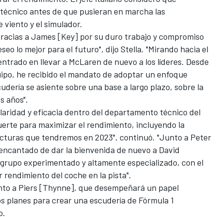
técnico antes de que pusieran en marcha las
 viento y el simulador.
 gracias a James [Key] por su duro trabajo y compromiso
eo lo mejor para el futuro", dijo Stella. "Mirando hacia el
entrado en llevar a McLaren de nuevo a los líderes. Desde
uipo, he recibido el mandato de adoptar un enfoque
udería se asiente sobre una base a largo plazo, sobre la
s años".
laridad y eficacia dentro del departamento técnico del
uerte para maximizar el rendimiento, incluyendo la
ucturas que tendremos en 2023", continuó. "Junto a Peter
encantado de dar la bienvenida de nuevo a David
grupo experimentado y altamente especializado, con el
 rendimiento del coche en la pista".
unto a Piers [Thynne], que desempeñará un papel
os planes para crear una escudería de Fórmula 1
o.