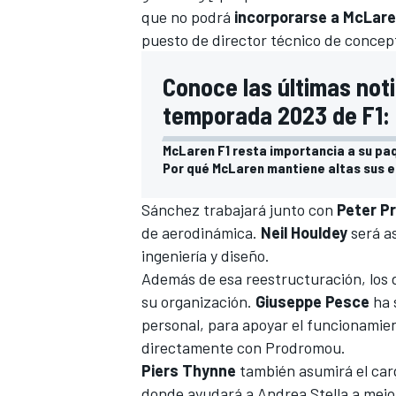
que no podrá
incorporarse a McLare
puesto de director técnico de concep
Conoce las últimas noti
temporada 2023 de F1:
McLaren F1 resta importancia a su pa
Por qué McLaren mantiene altas sus e
Sánchez trabajará junto con
Peter P
de aerodinámica.
Neil Houldey
será a
ingeniería y diseño.
Además de esa reestructuración, los
su organización.
Giuseppe Pesce
ha 
personal, para apoyar el funcionamie
directamente con Prodromou.
Piers Thynne
también asumirá el carg
donde ayudará a Andrea Stella a mejor