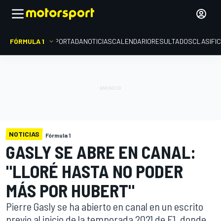
FÓRMULA 1
PORTADA
NOTICIAS
CALENDARIO
RESULTADOS
CLASIFI
NOTICIAS
Fórmula 1
GASLY SE ABRE EN CANAL:
"LLORÉ HASTA NO PODER
MÁS POR HUBERT"
Pierre Gasly se ha abierto en canal en un escrito
previo al inicio de la temporada 2021 de F1, donde