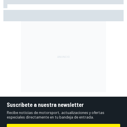
Vowles defiende el proyecto de Williams pese a sus pobres
resultados en 2026
Suscríbete a nuestra newsletter
Recibe noticias de motorsport, actualizaciones y ofertas
especiales directamente en tu bandeja de entrada.