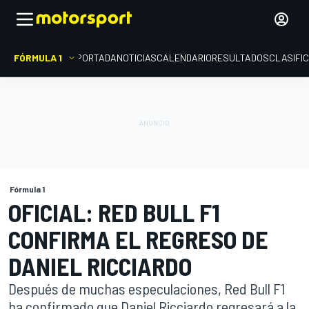
FÓRMULA 1
PORTADA
NOTICIAS
CALENDARIO
RESULTADOS
CLASIFI
Fórmula 1
OFICIAL: RED BULL F1
CONFIRMA EL REGRESO DE
DANIEL RICCIARDO
Después de muchas especulaciones, Red Bull F1
ha confirmado que Daniel Ricciardo regresará a la