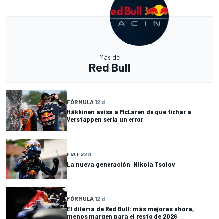
Más de
Red Bull
FÓRMULA 1
2 d
Häkkinen avisa a McLaren de que fichar a
Verstappen sería un error
FIA F2
2 d
La nueva generación: Nikola Tsolov
FÓRMULA 1
2 d
El dilema de Red Bull: más mejoras ahora,
menos margen para el resto de 2026