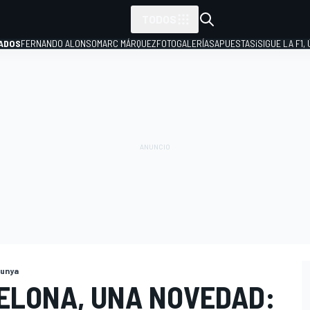
TODOS
ADOS
FERNANDO ALONSO
MARC MÁRQUEZ
FOTOGALERÍAS
APUESTAS
¡SIGUE LA F1,
P
lunya
CELONA, UNA NOVEDAD: