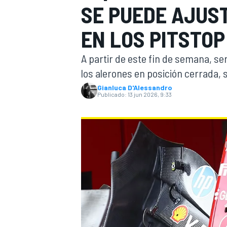
SE PUEDE AJUS
INDYCAR
WRC
EN LOS PITSTOP
A partir de este fin de semana, ser
los alerones en posición cerrada, 
Gianluca D'Alessandro
Publicado:
13 jun 2026, 9:33
WEC
FÓRMULA E