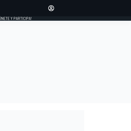
Haz que tu voz se escuche
comentando los artículos
 ÚNETE Y PARTICIPA!
INICIAR SESIÓN
EDICIÓN
ESPAÑA