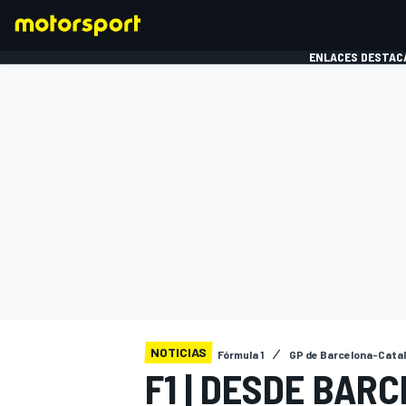
ENLACES DESTAC
FÓRMULA 1
MOTOG
NOTICIAS
Fórmula 1
GP de Barcelona-Cata
F1 | DESDE BAR