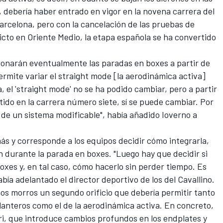
 debería haber entrado en vigor en la novena carrera del
Barcelona, pero con
la cancelación de las pruebas de
licto en Oriente Medio
, la etapa española se ha convertido
onarán eventualmente las paradas en boxes a partir de
ermite variar el straight mode [la aerodinámica activa]
 el 'straight mode' no se ha podido cambiar, pero a partir
tido en la carrera número siete, sí se puede cambiar. Por
, de un sistema modificable", había añadido Ioverno a
s y corresponde a los equipos decidir cómo integrarla,
én durante la parada en boxes. "Luego hay que decidir si
oxes y, en tal caso, cómo hacerlo sin perder tiempo. Es
bía adelantado el director deportivo de los del Cavallino.
os morros un segundo orificio que debería permitir tanto
elanteros como el de la aerodinámica activa. En concreto,
ri, que introduce cambios profundos en los endplates y