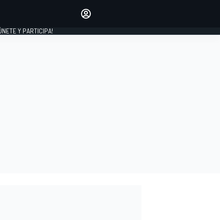
Haz que tu voz se escuche
comentando los artículos
 ÚNETE Y PARTICIPA!
INICIAR SESIÓN
EDICIÓN
ESPAÑA