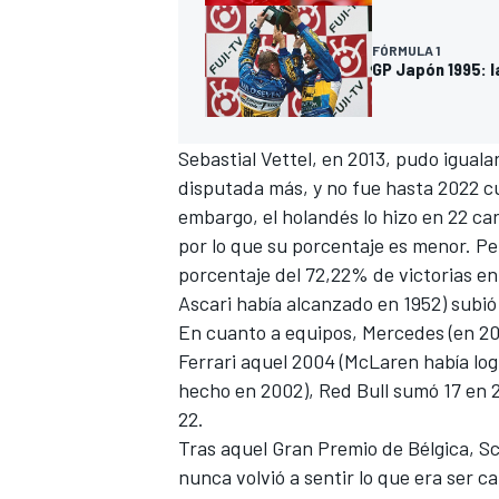
FÓRMULA 1
GP Japón 1995: 
Sebastial Vettel, en 2013, pudo igual
disputada más, y no fue hasta 2022 
embargo, el holandés lo hizo en 22 c
por lo que su porcentaje es menor. Pe
porcentaje del 72,22% de victorias en
MÁS CATEGORÍAS
Ascari había alcanzado en 1952) subió
En cuanto a equipos,
Mercedes
(en 20
Ferrari aquel 2004 (
McLaren
había log
hecho en 2002),
Red Bull
sumó 17 en 2
22.
Tras aquel Gran Premio de Bélgica, 
nunca volvió a sentir lo que era ser