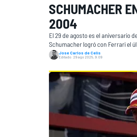
SCHUMACHER EN 
INDYCAR
WRC
2004
El 29 de agosto es el aniversario 
Schumacher logró con Ferrari el úl
Jose Carlos de Celis
Editado:
29 ago 2025, 9:09
WEC
FÓRMULA E