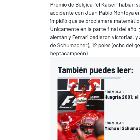
Premio de Bélgica, 'el Káiser' habían 
accidente con
Juan Pablo Montoya
en
impidió que se proclamara matemátic
Únicamente en la parte final del año, y
alemán y
Ferrari
cedieron victorias, y
de Schumacher), 12 poles (ocho del ger
heptacampeón).
También puedes leer:
FÓRMULA 1
Hungría 2001: e
FÓRMULA 1
Michael Schumac