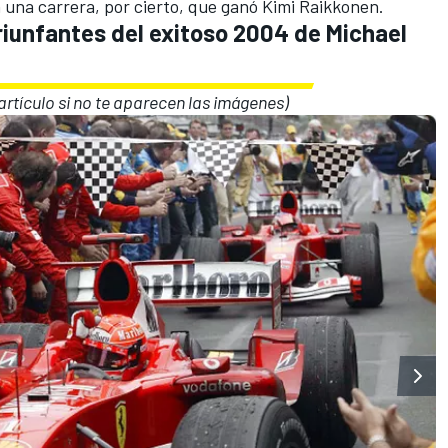
n una carrera, por cierto, que ganó
Kimi Raikkonen
.
riunfantes del exitoso 2004 de
Michael
l artículo si no te aparecen las imágenes)