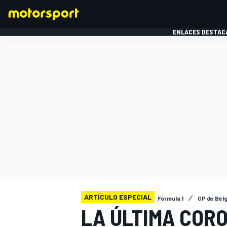
ENLACES DESTAC
FÓRMULA 1
MOTOG
ARTÍCULO ESPECIAL
Fórmula 1
GP de Bél
LA ÚLTIMA COR