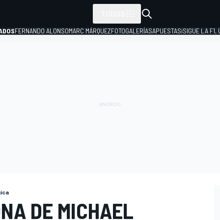
TODOS
ADOS
FERNANDO ALONSO
MARC MÁRQUEZ
FOTOGALERÍAS
APUESTAS
¡SIGUE LA F1,
P
gica
ONA DE MICHAEL